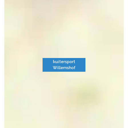
Ruitersport
Willemshof