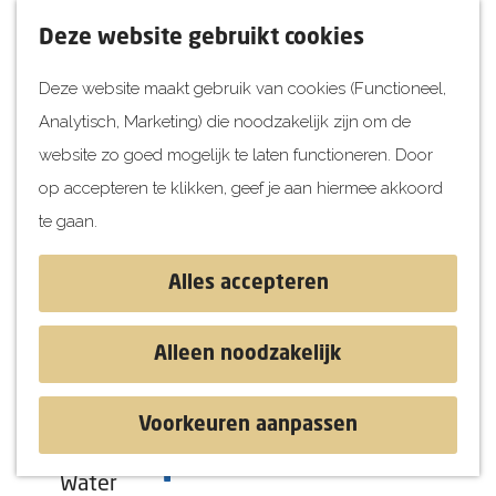
UITagenda
F
K
Z
Deze website gebruikt cookies
Vandaag
a
a
o
M
Deze website maakt gebruik van cookies (Functioneel,
Morgen
v
a
e
e
Analytisch, Marketing) die noodzakelijk zijn om de
Dit weekend
o
r
k
n
G
website zo goed mogelijk te laten functioneren. Door
Kinderen
r
t
e
u
a
op accepteren te klikken, geef je aan hiermee akkoord
i
n
Jongeren
n
te gaan.
e
Attracties
a
t
a
Alles accepteren
e
r
Ontdekken
n
d
Blog & Tips
Alleen noodzakelijk
e
Stranden
h
Historie
Voorkeuren aanpassen
o
Natuur
Ruitersport Willemshof
m
Water