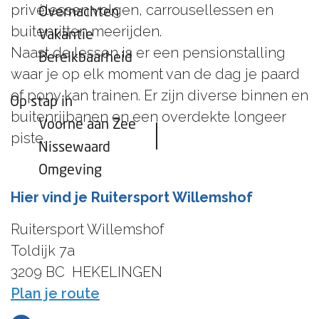
privélessen volgen, carrousellessen en
Overnachten
buitenritten meerijden.
Vakantie
Naast de lessen is er een pensionstalling
Bereikbaarheid
waar je op elk moment van de dag je paard
of pony kan trainen. Er zijn diverse binnen en
Op stap in
buitenrijbanen en een overdekte longeer
Voorne aan Zee
piste.
Nissewaard
Omgeving
Hier vind je Ruitersport Willemshof
Ruitersport Willemshof
Toldijk 7a
3209 BC
HEKELINGEN
n
Plan je route
a