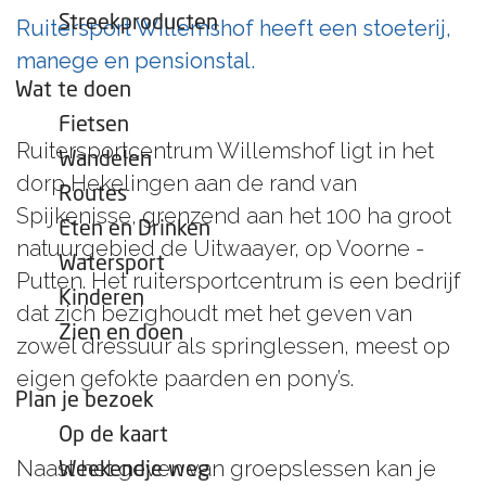
e
Streekproducten
Ruitersport Willemshof heeft een stoeterij,
p
manege en pensionstal.
a
Wat te doen
g
Fietsen
e
Ruitersportcentrum Willemshof ligt in het
Wandelen
dorp Hekelingen aan de rand van
Routes
Spijkenisse, grenzend aan het 100 ha groot
Eten en Drinken
natuurgebied de Uitwaayer, op Voorne -
Watersport
Putten. Het ruitersportcentrum is een bedrijf
Kinderen
dat zich bezighoudt met het geven van
Zien en doen
zowel dressuur als springlessen, meest op
eigen gefokte paarden en pony’s.
Plan je bezoek
Op de kaart
Naast het geven van groepslessen kan je
Weekendje weg