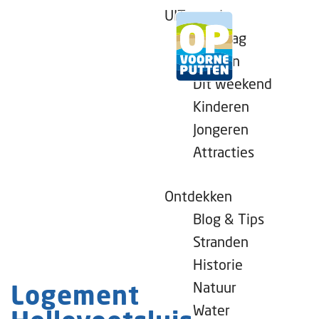
UITagenda
Vandaag
Morgen
Dit weekend
G
Kinderen
a
Jongeren
n
Attracties
a
a
r
Ontdekken
d
Blog & Tips
e
Stranden
h
Historie
o
Natuur
Logement
m
Water