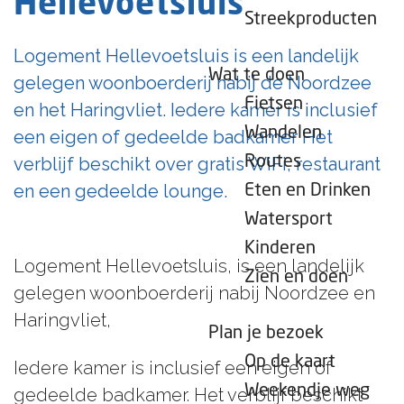
Hellevoetsluis
e
Streekproducten
p
Logement Hellevoetsluis is een landelijk
a
Wat te doen
gelegen woonboerderij nabij de Noordzee
g
Fietsen
en het Haringvliet. Iedere kamer is inclusief
e
Wandelen
een eigen of gedeelde badkamer Het
Routes
verblijf beschikt over gratis WiFi, restaurant
en een gedeelde lounge.
Eten en Drinken
Watersport
Kinderen
Logement Hellevoetsluis, is een landelijk
Zien en doen
gelegen woonboerderij nabij Noordzee en
Haringvliet,
Plan je bezoek
Op de kaart
Iedere kamer is inclusief een eigen of
Weekendje weg
gedeelde badkamer. Het verblijf beschikt