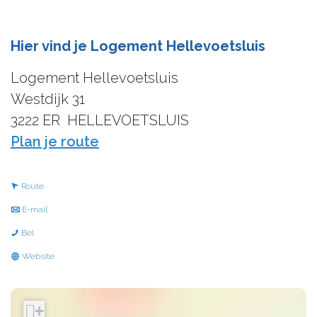
Hier vind je Logement Hellevoetsluis
Logement Hellevoetsluis
Westdijk 31
3222 ER
HELLEVOETSLUIS
n
Plan je route
a
a
n
Route
r
a
n
E-mail
L
a
a
L
Bel
o
r
a
o
v
Website
g
L
r
g
a
e
o
L
e
n
+
m
g
o
m