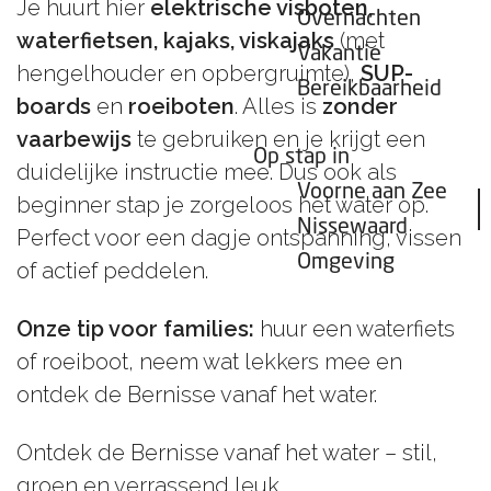
Je huurt hier
elektrische visboten,
Overnachten
waterfietsen, kajaks, viskajaks
(met
Vakantie
hengelhouder en opbergruimte),
SUP-
Bereikbaarheid
boards
en
roeiboten
. Alles is
zonder
vaarbewijs
te gebruiken en je krijgt een
Op stap in
duidelijke instructie mee. Dus ook als
Voorne aan Zee
beginner stap je zorgeloos het water op.
Nissewaard
Perfect voor een dagje ontspanning, vissen
Omgeving
of actief peddelen.
Onze tip voor families:
huur een waterfiets
of roeiboot, neem wat lekkers mee en
ontdek de Bernisse vanaf het water.
Ontdek de Bernisse vanaf het water – stil,
groen en verrassend leuk.