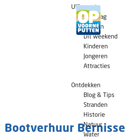
UITagenda
Vandaag
Morgen
Dit weekend
G
Kinderen
a
Jongeren
n
Attracties
a
a
r
Ontdekken
d
Blog & Tips
e
Stranden
h
Historie
o
Natuur
Bootverhuur Bernisse
m
Water