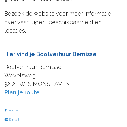
Bezoek de website voor meer informatie
over vaartuigen, beschikbaarheid en
locaties.
Hier vind je Bootverhuur Bernisse
Bootverhuur Bernisse
Wevelsweg
3212 LW
SIMONSHAVEN
n
Plan je route
a
a
n
Route
r
a
n
E-mail
B
a