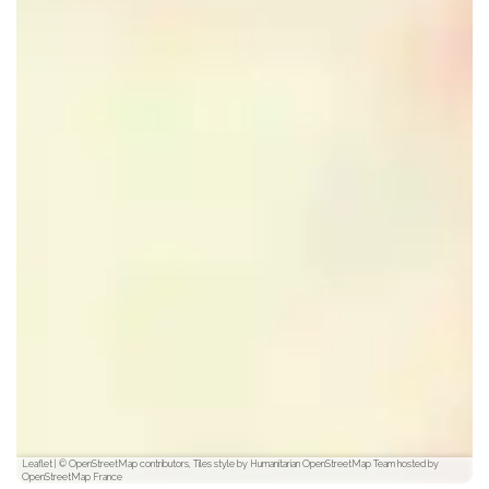
Leaflet
|
© OpenStreetMap contributors, Tiles style by Humanitarian OpenStreetMap Team hosted by
OpenStreetMap France