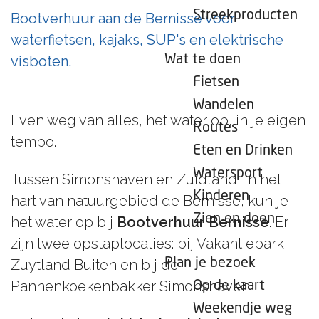
e
Streekproducten
Bootverhuur aan de Bernisse voor
p
waterfietsen, kajaks, SUP's en elektrische
a
Wat te doen
visboten.
g
Fietsen
e
Wandelen
Even weg van alles, het water op, in je eigen
Routes
tempo.
Eten en Drinken
Watersport
Tussen Simonshaven en Zuidland, in het
Kinderen
hart van natuurgebied de Bernisse, kun je
Zien en doen
het water op bij
Bootverhuur Bernisse
. Er
zijn twee opstaplocaties: bij Vakantiepark
Plan je bezoek
Zuytland Buiten en bij de
Pannenkoekenbakker Simonshaven.
Op de kaart
Weekendje weg