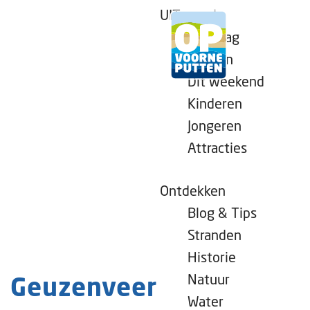
UITagenda
Vandaag
Morgen
Dit weekend
G
Kinderen
a
Jongeren
n
Attracties
a
a
r
Ontdekken
d
Blog & Tips
e
Stranden
h
Historie
o
Natuur
Geuzenveer
m
Water