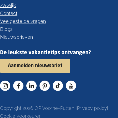
Zakelijk
Contact
Veelgestelde vragen
Blogs
Nieuwsbrieven
De leukste vakantietips ontvangen?
Aanmelden nieuwsbrief
I
F
L
P
T
Y
n
a
i
i
i
o
s
c
n
n
k
u
Copyright 2026 OP Voorne-Putten |
Privacy policy
|
t
e
k
t
T
T
Cookie voorkeuren