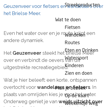
e
Streekproducten
Geuzenveer voor fietsers en wandelaars over
p
het Brielse Meer.
a
Wat te doen
g
Fietsen
e
Even het water over en je route krijgt een
Wandelen
andere dynamiek.
Routes
Eten en Drinken
Het
Geuzenveer
steekt het Brielse Meer
Watersport
over en verbindt de oevers van dit
Kinderen
uitgestrekte recreatiegebied.
Zien en doen
Wat je hier beleeft: een korte, ontspannen
overtocht voor
wandelaars en fietsers
. In
Plan je bezoek
plaats van omrijden kies je voor het water.
Op de kaart
Onderweg geniet je van
weids uitzicht over
Weekendje weg