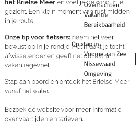
het Brielse Meer
en voel je de wind in je
Overnachten
gezicht. Een klein moment van rust midden
Vakantie
in je route.
Bereikbaarheid
Onze tip voor fietsers:
neem het veer
Op stap in
bewust op in je rondje. Het maakt je tocht
Voorne aan Zee
afwisselender en geeft net dat extra
Nissewaard
vakantiegevoel.
Omgeving
Stap aan boord en ontdek het Brielse Meer
vanaf het water.
Bezoek de website voor meer informatie
over vaartijden en tarieven.