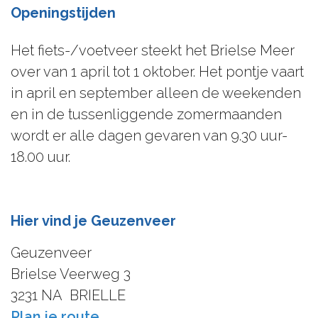
Openingstijden
Het fiets-/voetveer steekt het Brielse Meer
over van 1 april tot 1 oktober. Het pontje vaart
in april en september alleen de weekenden
en in de tussenliggende zomermaanden
wordt er alle dagen gevaren van 9.30 uur-
18.00 uur.
Hier vind je Geuzenveer
Geuzenveer
Brielse Veerweg 3
3231 NA
BRIELLE
n
Plan je route