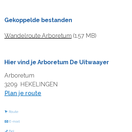
Gekoppelde bestanden
Wandelroute Arboretum
(1.57 MB)
Hier vind je Arboretum De Uitwaayer
Arboretum
3209
HEKELINGEN
n
Plan je route
a
a
n
Route
r
a
n
E-mail
A
a
a
A
Bel