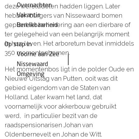
Overnachten
deze werelddelen hadden liggen. Later
hebben burgers van Nissewaard bomen
Vakantie
geplant ter herinnering aan een dierbare of
Bereikbaarheid
ter gelegeheid van een belangrijk moment
in hun leven. Het arboretum bevat inmiddels
Op stap in
350 momentenbomen.
Voorne aan Zee
Nissewaard
Het momentenbos ligt in de polder Oude en
Omgeving
Nieuwe Uitslag van Putten, ooit was dit
gebied eigendom van de Staten van
Holland. Later kwam het land, dat
voornamelijk voor akkerbouw gebruikt
werd, in particulier bezit van de
raadspensionarisen Johan van
Oldenbernevelt en Johan de Witt.