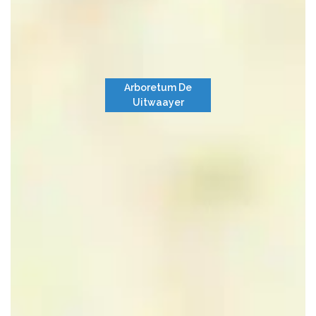
Arboretum De
Uitwaayer