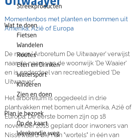
Uitwaayer
e
Streekproducten
p
Momentenbos met planten en bommen uit
a
Wat te doen
Amerika, Azië of Europa
g
Fietsen
e
Wandelen
De naam ' Arboretum De Uitwaayer' verwijst
Routes
naar de naam van de woonwijk 'De Waaier'
Eten en Drinken
en is onderdeel van recreatiegebied 'De
Watersport
Uitwaayer',
Kinderen
Zien en doen
Het arboretum is opgedeeld in drie
plantvakken met bomen uit Amerika, Azië of
Plan je bezoek
Europa. De eerste bomen zijn op 18
Op de kaart
november 2018 geplant door inwoners van
Weekendje weg
Nissewaard die hun "wortels" in één van