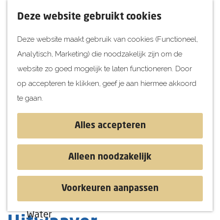
UITagenda
F
K
Z
Deze website gebruikt cookies
Vandaag
a
a
o
M
Deze website maakt gebruik van cookies (Functioneel,
Morgen
v
a
e
e
Analytisch, Marketing) die noodzakelijk zijn om de
Dit weekend
o
r
k
n
G
website zo goed mogelijk te laten functioneren. Door
Kinderen
r
t
e
u
a
op accepteren te klikken, geef je aan hiermee akkoord
i
n
Jongeren
n
te gaan.
e
Attracties
a
t
a
Alles accepteren
e
r
Ontdekken
n
d
Blog & Tips
Alleen noodzakelijk
e
Stranden
h
Historie
Voorkeuren aanpassen
o
Natuur
Arboretum De
m
Water