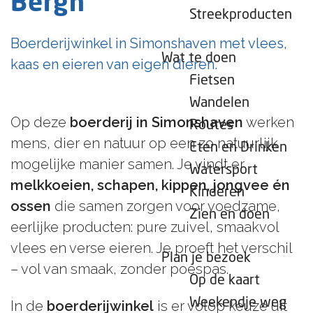
Bergh
e
Streekproducten
p
Boerderijwinkel in Simonshaven met vlees,
a
Wat te doen
kaas en eieren van eigen dieren.
g
Fietsen
e
Wandelen
Op deze
boerderij in Simonshaven
werken
Routes
mens, dier en natuur op een zo natuurlijk
Eten en Drinken
mogelijke manier samen. Je vindt er
Watersport
melkkoeien, schapen, kippen, jongvee én
Kinderen
ossen
die samen zorgen voor voedzame,
Zien en doen
eerlijke producten: pure zuivel, smaakvol
vlees en verse eieren. Je proeft het verschil
Plan je bezoek
– vol van smaak, zonder poespas.
Op de kaart
Weekendje weg
In de
boerderijwinkel
is er volop keuze uit