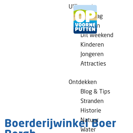
UITagenda
Vandaag
Morgen
Dit weekend
G
Kinderen
a
Jongeren
n
Attracties
a
a
r
Ontdekken
d
Blog & Tips
e
Stranden
h
Historie
o
Natuur
Boerderijwinkel Boer
m
Water