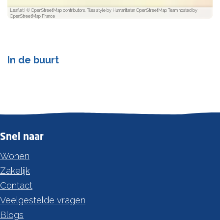
Leaflet
|
© OpenStreetMap contributors, Tiles style by Humanitarian OpenStreetMap Team hosted by
OpenStreetMap France
In de buurt
Snel naar
Wonen
Zakelijk
Contact
Veelgestelde vragen
Blogs