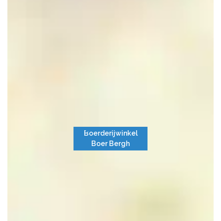
Boerderijwinkel
Boer Bergh