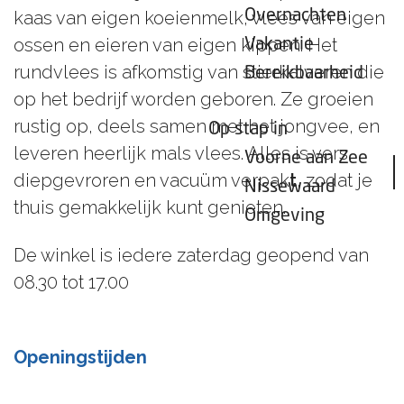
Overnachten
kaas van eigen koeienmelk, vlees van eigen
ossen en eieren van eigen kippen. Het
Vakantie
rundvlees is afkomstig van stierkalveren die
Bereikbaarheid
op het bedrijf worden geboren. Ze groeien
rustig op, deels samen met het jongvee, en
Op stap in
leveren heerlijk mals vlees. Alles is vers,
Voorne aan Zee
diepgevroren en vacuüm verpak
t
, zodat je
Nissewaard
thuis gemakkelijk kunt genieten.
Omgeving
De winkel is iedere zaterdag geopend van
08.30 tot 17.00
Openingstijden