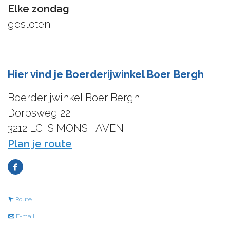
Elke zondag
gesloten
Hier vind je Boerderijwinkel Boer Bergh
Boerderijwinkel Boer Bergh
Dorpsweg 22
3212 LC
SIMONSHAVEN
n
Plan je route
a
F
a
a
r
n
Route
c
B
a
n
E-mail
e
o
a
a