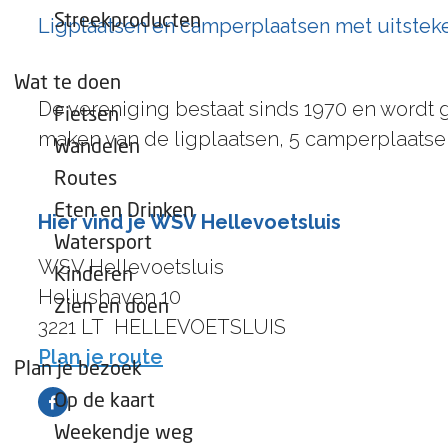
e
Streekproducten
Ligplaatsen en camperplaatsen met uitsteke
p
a
Wat te doen
g
De vereniging bestaat sinds 1970 en wordt 
Fietsen
e
maken van de ligplaatsen, 5 camperplaatsen
Wandelen
Routes
Eten en Drinken
Hier vind je WSV Hellevoetsluis
Watersport
WSV Hellevoetsluis
Kinderen
Heliushaven 10
Zien en doen
3221 LT
HELLEVOETSLUIS
n
Plan je route
Plan je bezoek
a
Op de kaart
F
a
Weekendje weg
a
r