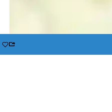
Opslaan
Leaflet
|
© OpenStreetMap contributors, Tiles style by Humanitarian OpenStreetMap Team hosted by Op
In de buurt