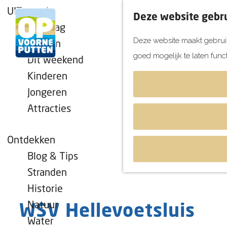
UITagenda
Deze website gebru
Vandaag
Deze website maakt gebruik
Morgen
goed mogelijk te laten func
Dit weekend
G
Kinderen
a
Jongeren
n
Attracties
a
a
r
Ontdekken
d
Blog & Tips
e
Stranden
h
Historie
o
Natuur
WSV Hellevoetsluis
m
Water