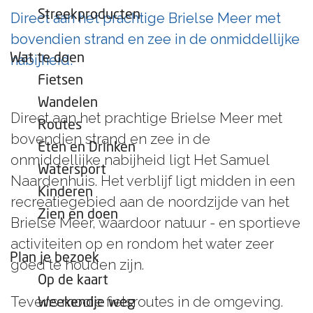
e
Streekproducten
Direct aan het prachtige Brielse Meer met
p
bovendien strand en zee in de onmiddellijke
a
Wat te doen
nabijheid.
g
Fietsen
e
Wandelen
Direct aan het prachtige Brielse Meer met
Routes
bovendien strand en zee in de
Eten en Drinken
onmiddellijke nabijheid ligt Het Samuel
Watersport
Naardenhuis. Het verblijf ligt midden in een
Kinderen
recreatiegebied aan de noordzijde van het
Zien en doen
Brielse Meer, waardoor natuur - en sportieve
activiteiten op en rondom het water zeer
Plan je bezoek
goed te houden zijn.
Op de kaart
Tevens mooie fietsroutes in de omgeving.
Weekendje weg