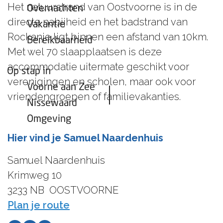
Het natuurstrand van Oostvoorne is in de
Overnachten
directe nabijheid en het badstrand van
Vakantie
Rockanje ligt binnen een afstand van 10km.
Bereikbaarheid
Met wel 70 slaapplaatsen is deze
accommodatie uitermate geschikt voor
Op stap in
verenigingen en scholen, maar ook voor
Voorne aan Zee
vriendengroepen of familievakanties.
Nissewaard
Omgeving
Hier vind je Samuel Naardenhuis
Samuel Naardenhuis
Krimweg 10
3233 NB
OOSTVOORNE
n
Plan je route
a