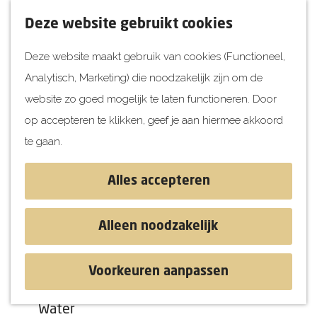
UITagenda
F
K
Z
Deze website gebruikt cookies
Vandaag
a
a
o
M
Deze website maakt gebruik van cookies (Functioneel,
Morgen
v
a
e
e
Analytisch, Marketing) die noodzakelijk zijn om de
Dit weekend
o
r
k
n
G
website zo goed mogelijk te laten functioneren. Door
Kinderen
r
t
e
u
a
op accepteren te klikken, geef je aan hiermee akkoord
i
n
Jongeren
n
te gaan.
e
Attracties
a
t
a
Alles accepteren
e
r
Ontdekken
n
d
Blog & Tips
Alleen noodzakelijk
e
Stranden
h
Historie
Voorkeuren aanpassen
o
Natuur
Samuel Naardenhuis
m
Water