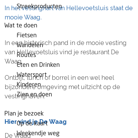
e
Streekproducten
In het vestinghart van Hellevoetsluis staat de
p
mooie Waag.
a
Wat te doen
g
Fietsen
e
In een historisch pand in de mooie vesting
Wandelen
van Hellevoetsluis vind je restaurant De
Routes
Waag.
Eten en Drinken
Watersport
Ontbijt, lunch of borrel in een wel heel
Kinderen
bijzondere omgeving met uitzicht op de
Zien en doen
vestinghaven.
Plan je bezoek
Hier vind je De Waag
Op de kaart
Weekendje weg
De Waag