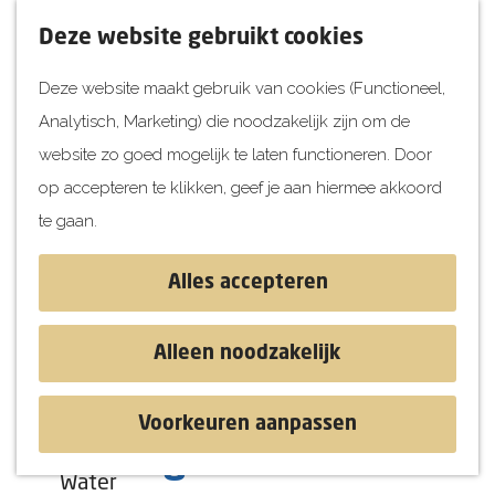
UITagenda
F
K
Z
Deze website gebruikt cookies
Vandaag
a
a
o
M
Deze website maakt gebruik van cookies (Functioneel,
Morgen
v
a
e
e
Analytisch, Marketing) die noodzakelijk zijn om de
Dit weekend
o
r
k
n
G
website zo goed mogelijk te laten functioneren. Door
Kinderen
r
t
e
u
a
op accepteren te klikken, geef je aan hiermee akkoord
i
n
Jongeren
n
te gaan.
e
Attracties
a
t
a
Alles accepteren
e
r
Ontdekken
n
d
Blog & Tips
Alleen noodzakelijk
e
Stranden
h
Historie
Voorkeuren aanpassen
o
Natuur
De Waag
m
Water