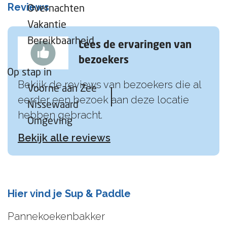
Reviews
Overnachten
Vakantie
Bereikbaarheid
Lees de ervaringen van
bezoekers
Op stap in
Bekijk de reviews van bezoekers die al
Voorne aan Zee
eerder een bezoek aan deze locatie
Nissewaard
hebben gebracht.
Omgeving
Bekijk alle reviews
Hier vind je Sup & Paddle
Pannekoekenbakker