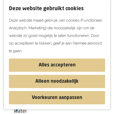
UITagenda
F
K
Z
Deze website gebruikt cookies
Vandaag
a
a
o
M
Deze website maakt gebruik van cookies (Functioneel,
Morgen
v
a
e
e
Analytisch, Marketing) die noodzakelijk zijn om de
Dit weekend
o
r
k
n
G
website zo goed mogelijk te laten functioneren. Door
Kinderen
r
t
e
u
a
op accepteren te klikken, geef je aan hiermee akkoord
i
n
Jongeren
n
te gaan.
e
Attracties
a
t
a
Alles accepteren
e
r
Ontdekken
n
d
Blog & Tips
Alleen noodzakelijk
e
Stranden
h
Historie
Voorkeuren aanpassen
o
Natuur
Sup & Paddle
m
Water