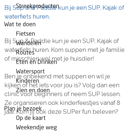
e
Streekproducten
Bij Sup and Paddle kun je een SUP, Kajak of
p
waterfiets huren.
a
Wat te doen
g
Fietsen
e
Bij Sup & Paddle kun je een SUP, Kajak of
Wandelen
waterfiets huren. Kom suppen met je familie
Routes
of misschien wel met je huisdier!
Eten en Drinken
Watersport
Ben je onbekend met suppen en wil je
Kinderen
kijken of het iets voor jou is? Volg dan een
Zien en doen
clinic voor beginners of neem SUP lessen.
Ze organiseren ook kinderfeestjes vanaf 8
Plan je bezoek
jaar. Kom jij ook deze SUPer fun beleven?
Op de kaart
Weekendje weg