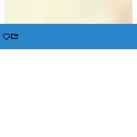
Opslaan
Leaflet
|
© OpenStreetMap contributors, Tiles style by Humanitarian OpenStreetMap Team hosted by
OpenStreetMap France
In de buurt
Snel naar