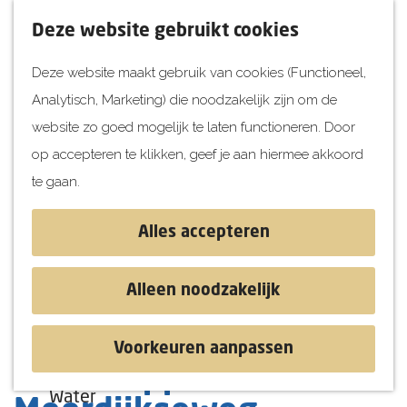
UITagenda
F
K
Z
Deze website gebruikt cookies
Vandaag
a
a
o
M
Deze website maakt gebruik van cookies (Functioneel,
Morgen
v
a
e
e
Analytisch, Marketing) die noodzakelijk zijn om de
Dit weekend
o
r
k
n
G
website zo goed mogelijk te laten functioneren. Door
Kinderen
r
t
e
u
a
op accepteren te klikken, geef je aan hiermee akkoord
i
n
Jongeren
n
te gaan.
e
Attracties
a
t
a
Alles accepteren
e
r
Ontdekken
n
d
Blog & Tips
Alleen noodzakelijk
e
Stranden
h
Historie
Voorkeuren aanpassen
o
Natuur
Watertappunt
m
Water