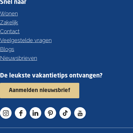
Snel naar
Wonen
Zakelijk
Contact
Veelgestelde vragen
Blogs
Nieuwsbrieven
De leukste vakantietips ontvangen?
Aanmelden nieuwsbrief
I
F
L
P
T
Y
n
a
i
i
i
o