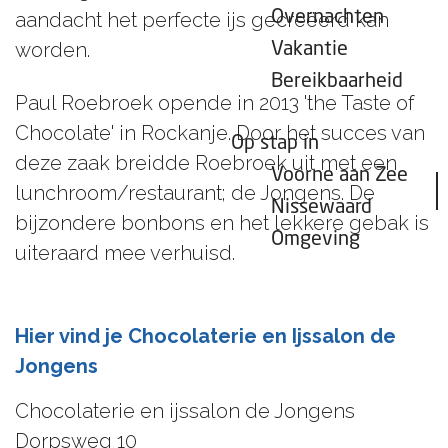
Overnachten
aandacht het perfecte ijs gecreëerd kan
worden.
Vakantie
Bereikbaarheid
Paul Roebroek opende in 2013 'the Taste of
Chocolate' in Rockanje. Door het succes van
Op stap in
deze zaak breidde Roebroek uit met een
Voorne aan Zee
lunchroom/restaurant; de Jongens. De
Nissewaard
bijzondere bonbons en het lekkere gebak is
Omgeving
uiteraard mee verhuisd.
Hier vind je Chocolaterie en Ijssalon de
Jongens
Chocolaterie en ijssalon de Jongens
Dorpsweg 10