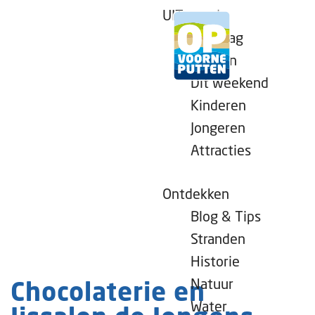
UITagenda
Vandaag
Morgen
Dit weekend
G
Kinderen
a
Jongeren
n
Attracties
a
a
r
Ontdekken
d
Blog & Tips
e
Stranden
h
Historie
o
Natuur
Chocolaterie en
m
Water