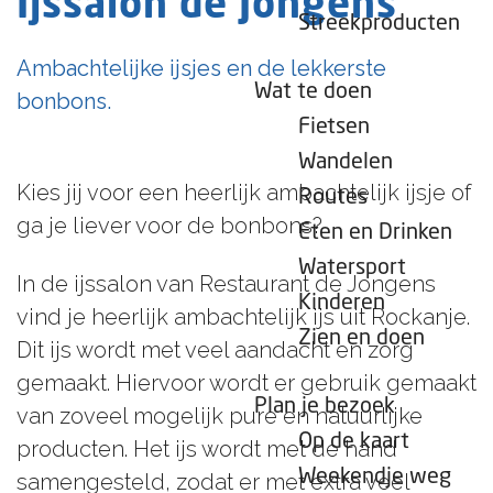
Ijssalon de Jongens
e
Streekproducten
p
Ambachtelijke ijsjes en de lekkerste
a
Wat te doen
bonbons.
g
Fietsen
e
Wandelen
Kies jij voor een heerlijk ambachtelijk ijsje of
Routes
ga je liever voor de bonbons?
Eten en Drinken
Watersport
In de ijssalon van Restaurant de Jongens
Kinderen
vind je heerlijk ambachtelijk ijs uit Rockanje.
Zien en doen
Dit ijs wordt met veel aandacht en zorg
gemaakt. Hiervoor wordt er gebruik gemaakt
Plan je bezoek
van zoveel mogelijk pure en natuurlijke
Op de kaart
producten. Het ijs wordt met de hand
Weekendje weg
samengesteld, zodat er met extra veel