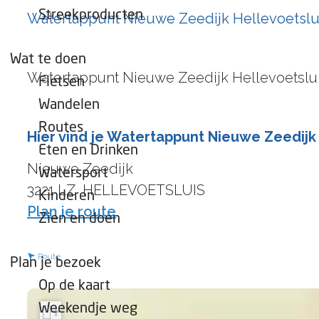
e
Streekproducten
Watertappunt Nieuwe Zeedijk Hellevoetslu
p
a
Wat te doen
g
Watertappunt Nieuwe Zeedijk Hellevoetsluis
Fietsen
e
Wandelen
Routes
Hier vind je Watertappunt Nieuwe Zeedijk
Eten en Drinken
Nieuwe Zeedijk
Watersport
3221 LZ
HELLEVOETSLUIS
Kinderen
n
Plan je route
Zien en doen
a
a
n
Route
Plan je bezoek
r
a
Op de kaart
W
a
Weekendje weg
+
a
r