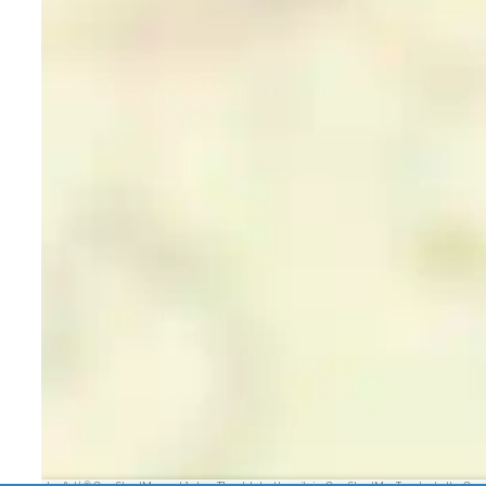
Leaflet
|
© OpenStreetMap contributors, Tiles style by Humanitarian OpenStreetMap Team hosted by Op