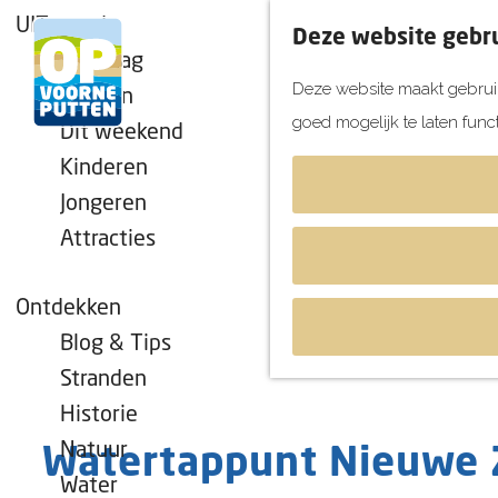
UITagenda
Deze website gebru
Vandaag
Deze website maakt gebruik
Morgen
goed mogelijk te laten func
Dit weekend
G
Kinderen
a
Jongeren
n
Attracties
a
a
r
Ontdekken
d
Blog & Tips
e
Stranden
h
Historie
o
Natuur
Watertappunt Nieuwe 
m
Water