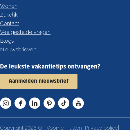
Wonen
Zakelijk
Contact
Veelgestelde vragen
Blogs
Nieuwsbrieven
De leukste vakantietips ontvangen?
Aanmelden nieuwsbrief
I
F
L
P
T
Y
n
a
i
i
i
o
s
c
n
n
k
u
Copyright 2026 OP Voorne-Putten |
Privacy policy
|