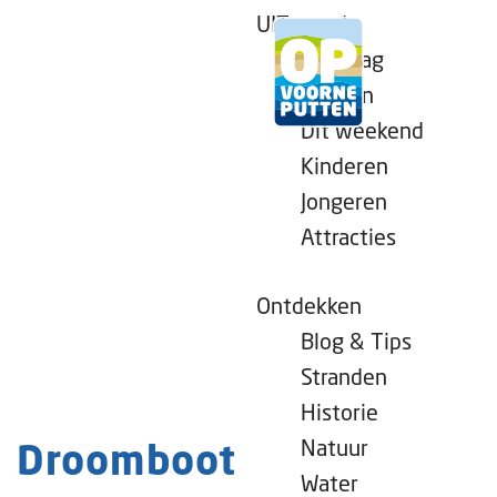
UITagenda
Vandaag
Morgen
Dit weekend
G
Kinderen
a
Jongeren
n
Attracties
a
a
r
Ontdekken
d
Blog & Tips
e
Stranden
h
Historie
o
Natuur
Droomboot
m
Water