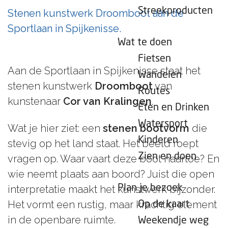
e
Streekproducten
Stenen kunstwerk Droomboot aan de
p
Sportlaan in Spijkenisse.
a
Wat te doen
g
Fietsen
e
Aan de Sportlaan in Spijkenisse staat het
Wandelen
stenen kunstwerk
Droomboot
van
Routes
kunstenaar
Cor van Kralingen
.
Eten en Drinken
Watersport
Wat je hier ziet: een
stenen bootvorm
die
Kinderen
stevig op het land staat. Het beeld roept
Zien en doen
vragen op. Waar vaart deze boot naartoe? En
wie neemt plaats aan boord? Juist die open
Plan je bezoek
interpretatie maakt het kunstwerk bijzonder.
Het vormt een rustig, maar krachtig element
Op de kaart
in de openbare ruimte.
Weekendje weg