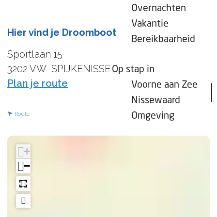
Overnachten
Vakantie
Hier vind je Droomboot
Bereikbaarheid
Sportlaan 15
3202 VW
SPIJKENISSE
Op stap in
n
Plan je route
Voorne aan Zee
a
Nissewaard
a
n
Route
Omgeving
r
a
D
a
+
r
r
−
o
D
o
r
m
o
b
o