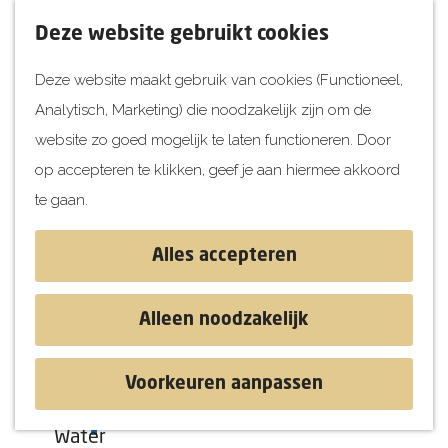
UITagenda
F
K
Z
Deze website gebruikt cookies
Vandaag
a
a
o
M
Deze website maakt gebruik van cookies (Functioneel,
Morgen
v
a
e
e
Analytisch, Marketing) die noodzakelijk zijn om de
Dit weekend
o
r
k
n
G
website zo goed mogelijk te laten functioneren. Door
Kinderen
r
t
e
u
a
op accepteren te klikken, geef je aan hiermee akkoord
i
n
Jongeren
n
te gaan.
e
Attracties
a
t
a
Alles accepteren
e
r
Ontdekken
n
d
Blog & Tips
Alleen noodzakelijk
e
Stranden
h
Historie
Voorkeuren aanpassen
o
Natuur
Kruipende duinen
m
Water