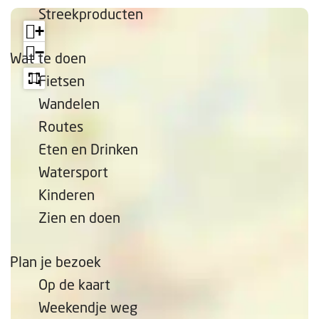
e
Streekproducten
p
+
a
−
Wat te doen
g
Fietsen
e
Wandelen
Routes
Eten en Drinken
Watersport
Kinderen
Zien en doen
Plan je bezoek
Op de kaart
Weekendje weg