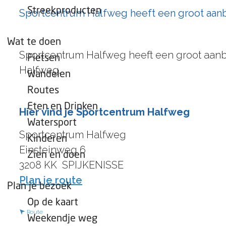
e
Streekproducten
Sportcentrum Halfweg heeft een groot aanbod
p
a
Wat te doen
g
Sportcentrum Halfweg heeft een groot aanbod
Fietsen
e
Halfweg.
Wandelen
Routes
Eten en Drinken
Hier vind je Sportcentrum Halfweg
Watersport
Sportcentrum Halfweg
Kinderen
Einsteinweg 6
Zien en doen
3208 KK
SPIJKENISSE
n
Plan je route
Plan je bezoek
a
Op de kaart
a
n
Route
Weekendje weg
r
a