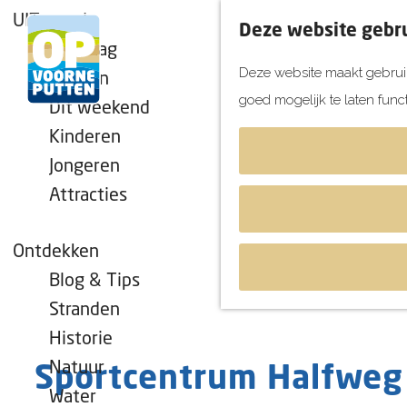
UITagenda
Deze website gebru
Vandaag
Deze website maakt gebruik
Morgen
goed mogelijk te laten func
Dit weekend
G
Kinderen
a
Jongeren
n
Attracties
a
a
r
Ontdekken
d
Blog & Tips
e
Stranden
h
Historie
o
Natuur
Sportcentrum Halfweg
m
Water