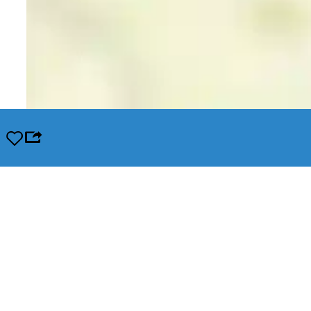
Opslaan
Leaflet
|
© OpenStreetMap contributors, Tiles style by Humanitarian OpenStreetMap Team hosted by Op
In de buurt