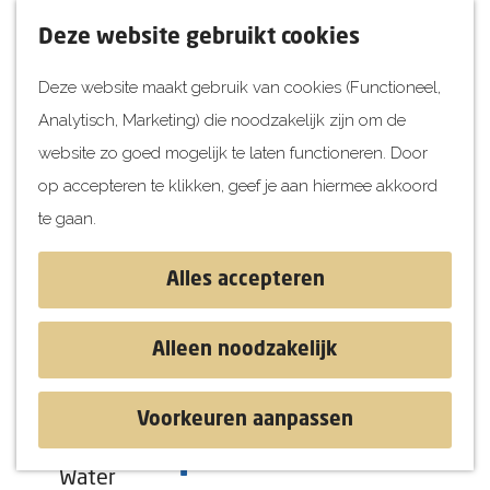
UITagenda
F
K
Z
Deze website gebruikt cookies
Vandaag
a
a
o
M
Deze website maakt gebruik van cookies (Functioneel,
Morgen
v
a
e
e
Analytisch, Marketing) die noodzakelijk zijn om de
Dit weekend
o
r
k
n
G
website zo goed mogelijk te laten functioneren. Door
Kinderen
r
t
e
u
a
op accepteren te klikken, geef je aan hiermee akkoord
i
n
Jongeren
n
te gaan.
e
Attracties
a
t
a
Alles accepteren
e
r
Ontdekken
n
d
Blog & Tips
Alleen noodzakelijk
e
Stranden
h
Historie
Voorkeuren aanpassen
o
Natuur
De Kookpot
m
Water