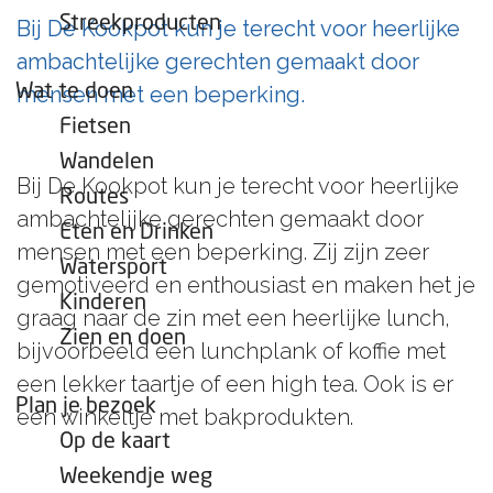
e
Streekproducten
Bij De Kookpot kun je terecht voor heerlijke
p
ambachtelijke gerechten gemaakt door
a
Wat te doen
mensen met een beperking.
g
Fietsen
e
Wandelen
Bij De Kookpot kun je terecht voor heerlijke
Routes
ambachtelijke gerechten gemaakt door
Eten en Drinken
mensen met een beperking. Zij zijn zeer
Watersport
gemotiveerd en enthousiast en maken het je
Kinderen
graag naar de zin met een heerlijke lunch,
Zien en doen
bijvoorbeeld een lunchplank of koffie met
een lekker taartje of een high tea. Ook is er
Plan je bezoek
een winkeltje met bakprodukten.
Op de kaart
Weekendje weg