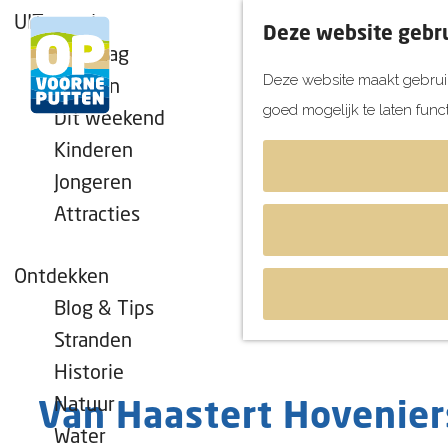
UITagenda
Deze website gebru
Vandaag
Deze website maakt gebruik
Morgen
goed mogelijk te laten func
Dit weekend
G
Kinderen
a
Jongeren
n
Attracties
a
a
r
Ontdekken
d
Blog & Tips
e
Stranden
h
Historie
o
Natuur
Van Haastert Hovenier
m
Water