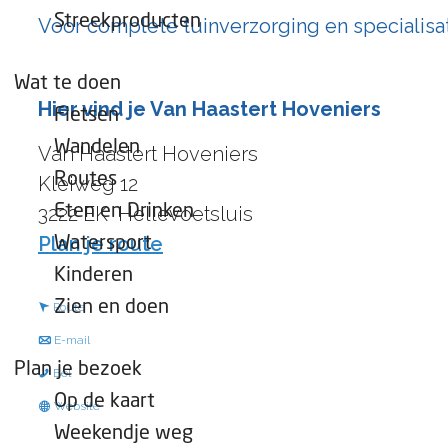
e
Streekproducten
Voor complete tuinverzorging en specialisati
p
a
Wat te doen
g
Hier vind je Van Haastert Hoveniers
Fietsen
e
Wandelen
Van Haastert Hoveniers
Routes
Kleiweg 12
Eten en Drinken
3222 EK
Hellevoetsluis
n
Plan je route
Watersport
a
Kinderen
a
n
Zien en doen
Route
r
a
n
E-mail
V
a
a
Plan je bezoek
V
Bel
a
r
a
Op de kaart
a
v
Website
n
V
r
n
Weekendje weg
a