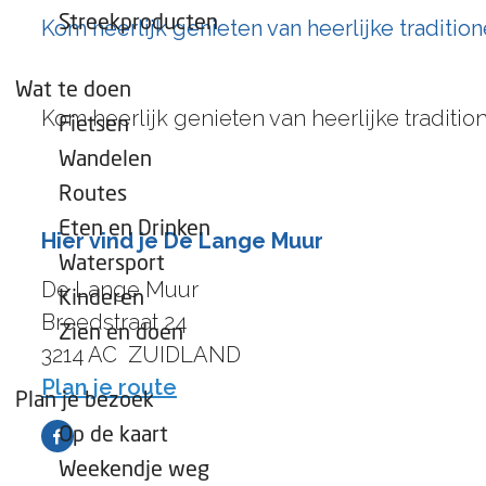
e
Streekproducten
Kom heerlijk genieten van heerlijke traditi
p
a
Wat te doen
g
Kom heerlijk genieten van heerlijke traditi
Fietsen
e
Wandelen
Routes
Eten en Drinken
Hier vind je De Lange Muur
Watersport
De Lange Muur
Kinderen
Breedstraat 24
Zien en doen
3214 AC
ZUIDLAND
n
Plan je route
Plan je bezoek
a
Op de kaart
F
a
Weekendje weg
a
r