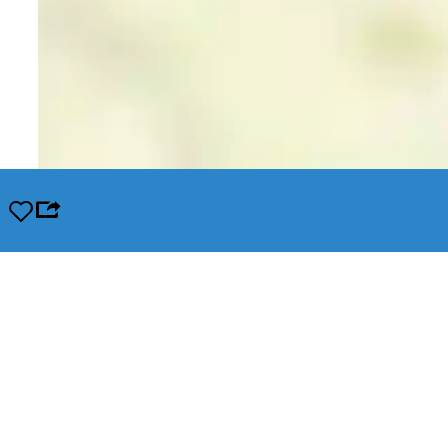
Opslaan
Leaflet
|
© OpenStreetMap contributors, Tiles style by Humanitarian OpenStreetMap Team hosted by Op
In de buurt