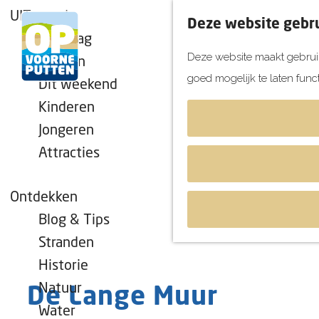
UITagenda
Deze website gebru
Vandaag
Deze website maakt gebruik
Morgen
goed mogelijk te laten func
Dit weekend
G
Kinderen
a
Jongeren
n
Attracties
a
a
r
Ontdekken
d
Blog & Tips
e
Stranden
h
Historie
o
Natuur
De Lange Muur
m
Water