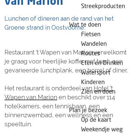
van Marion
e
Streekproducten
p
Lunchen of dineren aan de rand van het
a
Wat te doen
Groene strand in Oostvoorne.
g
Fietsen
e
Wandelen
Restaurant 't Wapen van Marion verwelkomt
Routes
je graag voor heerlijke koffie met taart, een
Eten en Drinken
gevarieerde lunchplank, een borrel of diner.
Watersport
Kinderen
Het restaurant is onderdeel van
Hotel 't
Zien en doen
Wapen van Marion
en beschikt over 114
hotelkamers, een tennisbaan, een
Plan je bezoek
binnenzwembad, een wellness en een
Op de kaart
speeltuin.
Weekendje weg