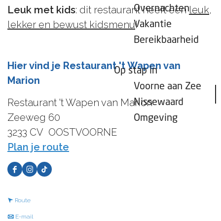
Overnachten
Leuk met kids
: dit restaurant heeft een
leuk,
lekker en bewust kidsmenu
!
Vakantie
Bereikbaarheid
Hier vind je Restaurant 't Wapen van
Op stap in
Marion
Voorne aan Zee
Restaurant 't Wapen van Marion
Nissewaard
Zeeweg 60
Omgeving
3233 CV
OOSTVOORNE
n
Plan je route
a
F
I
T
a
a
n
i
r
n
Route
c
s
k
R
a
n
E-mail
e
t
t
e