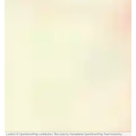
Leaflet
|
© OpenStreetMap contributors, Tiles style by Humanitarian OpenStreetMap Team hosted by