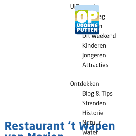
UITagenda
Vandaag
Morgen
Dit weekend
G
Kinderen
a
Jongeren
n
Attracties
a
a
r
Ontdekken
d
Blog & Tips
e
Stranden
h
Historie
o
Natuur
Restaurant 't Wapen
m
Water