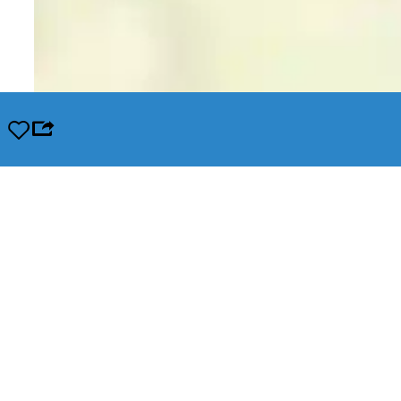
Opslaan
Leaflet
|
© OpenStreetMap contributors, Tiles style by Humanitarian OpenStreetMap Team hosted by Op
In de buurt
Snel naar