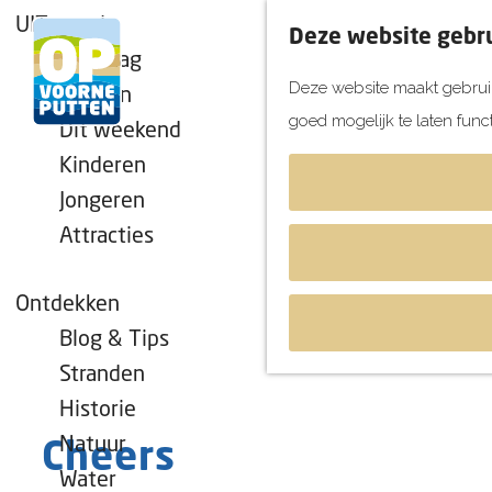
UITagenda
Deze website gebru
Vandaag
Deze website maakt gebruik
Morgen
goed mogelijk te laten func
Dit weekend
G
Kinderen
a
Jongeren
n
Attracties
a
a
r
Ontdekken
d
Blog & Tips
e
Stranden
h
Historie
o
Natuur
Cheers
m
Water