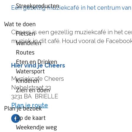
e
Streekproducten
Een gezellig muziekcafé in het centrum van
p
a
Wat te doen
g
Cheers is een gezellig muziekcafé in het cen
Fietsen
e
muziek in dit café. Houd vooral de Facebook
Wandelen
Routes
Eten en Drinken
Hier vind je Cheers
Watersport
Muziekcafe Cheers
Kinderen
Nobelstraat 23
Zien en doen
3231 BA
BRIELLE
n
Plan je route
Plan je bezoek
a
Op de kaart
F
a
Weekendje weg
a
r