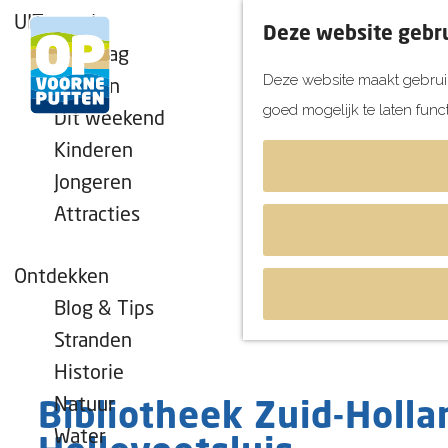
UITagenda
Deze website gebru
Vandaag
Deze website maakt gebruik
Morgen
goed mogelijk te laten func
Dit weekend
G
Kinderen
a
Jongeren
n
Attracties
a
a
r
Ontdekken
d
Blog & Tips
e
Stranden
h
Historie
o
Natuur
Bibliotheek Zuid-Holla
m
Water