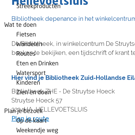
Hellevoetsluis
e
Streekproducten
p
Bibliotheek depenance in het winkelcentrum 
a
Wat te doen
g
Fietsen
e
De Bibliotheek, in winkelcentrum De Struyt
Wandelen
boeken te bekijken, een tijdschrift of krant
Routes
Eten en Drinken
Watersport
Hier vind je Bibliotheek Zuid-Hollandse E
Kinderen
Bibliotheek ZHE - De Struytse Hoeck
Zien en doen
Struytse Hoeck 57
3224HA
HELLEVOETSLUIS
Plan je bezoek
n
Plan je route
Op de kaart
a
Weekendje weg