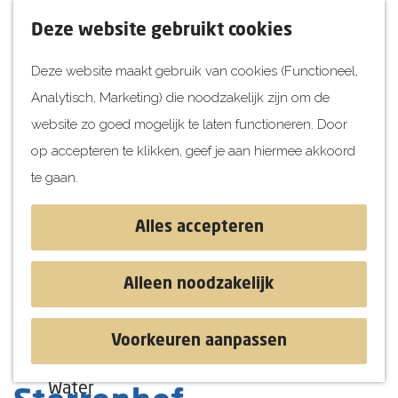
UITagenda
F
K
Z
Deze website gebruikt cookies
Vandaag
a
a
o
M
Deze website maakt gebruik van cookies (Functioneel,
Morgen
v
a
e
e
Analytisch, Marketing) die noodzakelijk zijn om de
Dit weekend
o
r
k
n
G
website zo goed mogelijk te laten functioneren. Door
Kinderen
r
t
e
u
a
op accepteren te klikken, geef je aan hiermee akkoord
i
n
Jongeren
n
te gaan.
e
Attracties
a
t
a
Alles accepteren
e
r
Ontdekken
n
d
Blog & Tips
Alleen noodzakelijk
e
Stranden
h
Historie
Voorkeuren aanpassen
o
Natuur
Winkelcentrum
m
Water