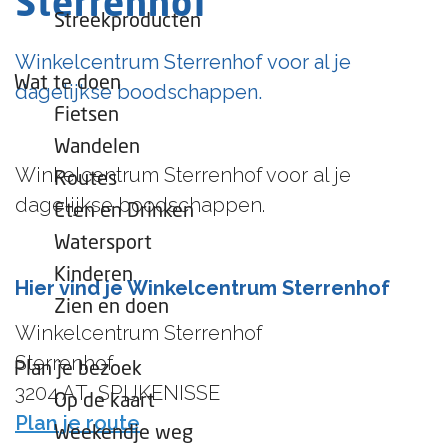
Sterrenhof
e
Streekproducten
p
Winkelcentrum Sterrenhof voor al je
a
Wat te doen
dagelijkse boodschappen.
g
Fietsen
e
Wandelen
Winkelcentrum Sterrenhof voor al je
Routes
dagelijkse boodschappen.
Eten en Drinken
Watersport
Kinderen
Hier vind je Winkelcentrum Sterrenhof
Zien en doen
Winkelcentrum Sterrenhof
Sterrenhof
Plan je bezoek
3204 AT
SPIJKENISSE
Op de kaart
n
Plan je route
Weekendje weg