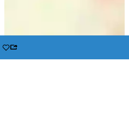
Opslaan
Leaflet
|
© OpenStreetMap contributors, Tiles style by Humanitarian OpenStreetMap Team hosted by
OpenStreetMap France
In de buurt