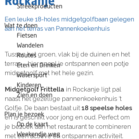
Rockanje
e
Streekproducten
p
Een leuke 18-holes midgetgolfbaan gelegen
a
Wat te doen
aan het terras van Pannenkoekenhuis
g
Fietsen
e
Wandelen
Tussen het groen, vlak bij de duinen en het
Routes
terras – hier speel je ontspannen een potje
Eten en Drinken
midgetgolf met het hele gezin.
Watersport
Kinderen
Midgetgolf Frittella
in Rockanje ligt pal
Zien en doen
naast het gezellige pannenkoekenhuis ‘t
Golfje. De baan bestaat uit
18 speelse holes
Plan je bezoek
en is geschikt voor jong en oud. Perfect om
Op de kaart
je bezoek aan het restaurant te combineren
Weekendje weg
met een actieve én ontspannen activiteit.