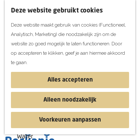
UITagenda
F
K
Z
Deze website gebruikt cookies
Vandaag
a
a
o
M
Deze website maakt gebruik van cookies (Functioneel,
Morgen
v
a
e
e
Analytisch, Marketing) die noodzakelijk zijn om de
Dit weekend
o
r
k
n
G
website zo goed mogelijk te laten functioneren. Door
Kinderen
r
t
e
u
a
op accepteren te klikken, geef je aan hiermee akkoord
i
n
Jongeren
n
te gaan.
e
Attracties
a
t
a
Alles accepteren
e
r
Ontdekken
n
d
Blog & Tips
Alleen noodzakelijk
e
Stranden
h
Historie
Voorkeuren aanpassen
o
Natuur
Midgetgolf Frittella
m
Water