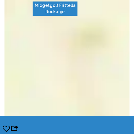
Midgetgolf Frittella
Rockanje
Opslaan