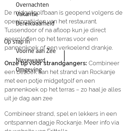
Overnachten
De midgetgolfbaan is geopend volgens de
Vakantie
openingstijden van het restaurant.
Bereikbaarheid
Tussendoor of na afloop kun je direct
neerploffen op het terras voor een
Op stap in
pannenkoek of een verkoelend drankje.
Voorne aan Zee
Nissewaard
Onze tip voor strandgangers:
Combineer
Omgeving
een bezoek aan het strand van Rockanje
met een potje midgetgolf en een
pannenkoek op het terras – zo haal je alles
uit je dag aan zee
Combineer strand, spel en lekkers in een
ontspannen dagje Rockanje. Meer info via