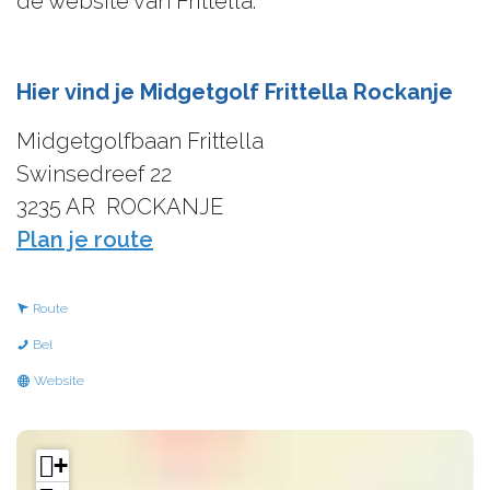
de website van Frittella.
Hier vind je Midgetgolf Frittella Rockanje
Midgetgolfbaan Frittella
Swinsedreef 22
3235 AR
ROCKANJE
n
Plan je route
a
a
n
Route
r
a
M
Bel
M
a
i
v
Website
i
r
d
a
d
M
g
n
+
g
i
e
M