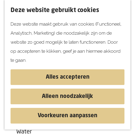
UITagenda
F
K
Z
Deze website gebruikt cookies
Vandaag
a
a
o
M
Deze website maakt gebruik van cookies (Functioneel,
Morgen
v
a
e
e
Analytisch, Marketing) die noodzakelijk zijn om de
Dit weekend
o
r
k
n
G
website zo goed mogelijk te laten functioneren. Door
Kinderen
r
t
e
u
a
op accepteren te klikken, geef je aan hiermee akkoord
i
n
Jongeren
n
te gaan.
e
Attracties
a
t
a
Alles accepteren
e
r
Ontdekken
n
d
Blog & Tips
Alleen noodzakelijk
e
Stranden
h
Historie
Voorkeuren aanpassen
o
Natuur
Stal de Ronde
m
Water