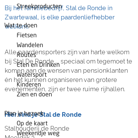
e
Streekproducten
Bij het familiebedrijf, Stal de Ronde in
p
Zwartewaal, is elke paardenliefhebber
a
Wat te doen
welkom.
g
Fietsen
e
Wandelen
Alle paardensporters zijn van harte welkom
Routes
bij Stal De Ronde .... speciaal om tegemoet te
Eten en Drinken
komen aan de wensen van pensionklanten
Watersport
én het kunnen organiseren van grotere
Kinderen
evenementen, zijn er twee ruime rijhallen.
Zien en doen
Plan je bezoek
Hier vind je Stal de Ronde
Op de kaart
Stalhouderij de Ronde
Weekendje weg
Meeldijk 3