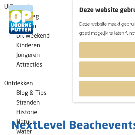
UITagenda
Deze website gebru
Vandaag
Deze website maakt gebruik
Morgen
goed mogelijk te laten func
Dit weekend
G
Kinderen
a
Jongeren
n
Attracties
a
a
r
Ontdekken
d
Blog & Tips
e
Stranden
h
Historie
o
Natuur
NextLevel Beachevent
m
Water