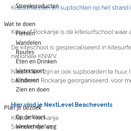
e
Streekproducten
Kitesurflessen en suptochten op het strand 
p
a
Wat te doen
g
Kitesurf Rockanje is dé kitesurfschool waar
Fietsen
e
Wandelen
De kiteschool is gespecialiseerd in kitesurf
Routes
nationale KNWV.
Eten en Drinken
Naast kiten zijn er ook supboarden te huur.
Watersport
badstrand Rockanje georganiseerd, voor me
Kinderen
Zien en doen
Hier vind je NextLevel Beachevents
Plan je bezoek
Kitesurf Rockanje
Op de kaart
Swinsedreef 21
Weekendje weg