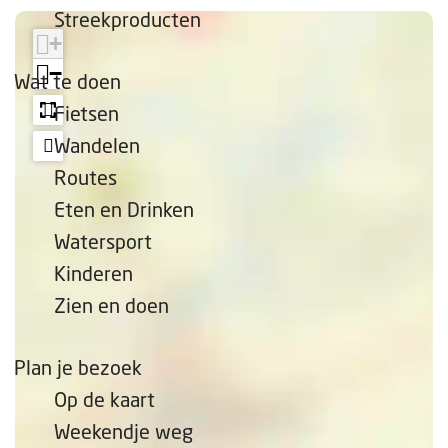
e
Streekproducten
p
+
a
−
Wat te doen
g
Fietsen
e
Wandelen
Routes
Eten en Drinken
Watersport
Kinderen
Zien en doen
Plan je bezoek
Op de kaart
Weekendje weg