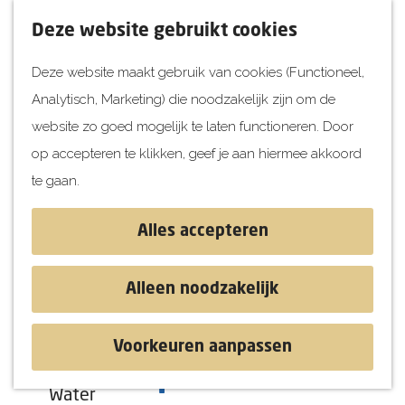
UITagenda
F
K
Z
Deze website gebruikt cookies
Vandaag
a
a
o
M
Deze website maakt gebruik van cookies (Functioneel,
Morgen
v
a
e
e
Analytisch, Marketing) die noodzakelijk zijn om de
Dit weekend
o
r
k
n
G
website zo goed mogelijk te laten functioneren. Door
Kinderen
r
t
e
u
a
op accepteren te klikken, geef je aan hiermee akkoord
i
n
Jongeren
n
te gaan.
e
Attracties
a
t
a
Alles accepteren
e
r
Ontdekken
n
d
Blog & Tips
Alleen noodzakelijk
e
Stranden
h
Historie
Voorkeuren aanpassen
o
Natuur
Groene Specht
m
Water