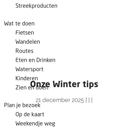
e
Streekproducten
p
a
Wat te doen
g
Fietsen
e
Wandelen
Routes
Eten en Drinken
Watersport
Kinderen
Onze Winter tips
Zien en doen
21 december 2025
|
|
|
Plan je bezoek
Op de kaart
Weekendje weg