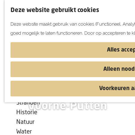
UITagenda
Deze website gebruikt cookies
Vandaag
Deze website maakt gebruik van cookies (Functioneel, Analyt
Morgen
goed mogelijk te laten functioneren. Door op accepteren te k
Dit weekend
G
Kinderen
a
Alles acce
Jongeren
n
Attracties
a
Alleen nood
a
r
Ontdekken
Voorkeuren a
d
Vier de winter op
Blog & Tips
e
Stranden
Voorne-Putten
h
Historie
o
Natuur
m
Water