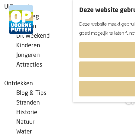
UITagenda
Deze website gebru
Vandaag
Deze website maakt gebruik
Morgen
goed mogelijk te laten func
Dit weekend
G
Kinderen
a
Jongeren
n
Attracties
a
a
r
Ontdekken
d
Blog & Tips
L
e
Stranden
h
Historie
o
Natuur
m
Water