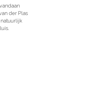
arvandaan
van der Plas
natuurlijk
uis.