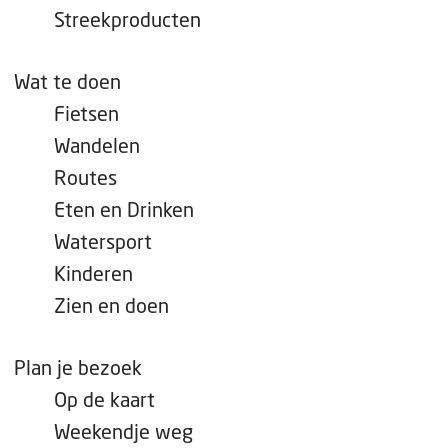
e
Streekproducten
p
a
Wat te doen
g
Fietsen
e
Wandelen
Routes
Eten en Drinken
Watersport
Kinderen
Zien en doen
Plan je bezoek
Op de kaart
Weekendje weg