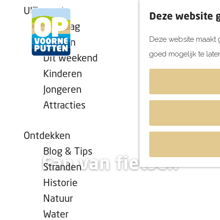
UITagenda
Deze website g
Vandaag
Deze website maakt g
Morgen
goed mogelijk te late
Dit weekend
G
Kinderen
a
Jongeren
n
Attracties
a
a
r
Ontdekken
d
Blog & Tips
Fan van fietsen
e
Stranden
h
Historie
o
Natuur
m
Water