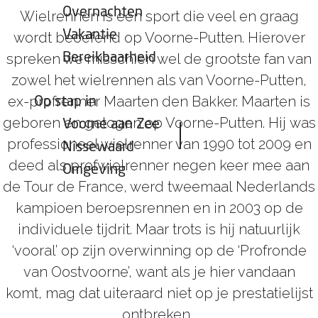
Overnachten
Wielrennen is een sport die veel en graag
Vakantie
wordt beoefend op Voorne-Putten. Hierover
spreken we misschien wel de grootste fan van
Bereikbaarheid
zowel het wielrennen als van Voorne-Putten,
ex-profrenner Maarten den Bakker. Maarten is
Op stap in
geboren en getogen op Voorne-Putten. Hij was
Voorne aan Zee
professioneel wielrenner van 1990 tot 2009 en
Nissewaard
deed als profwielrenner negen keer mee aan
Omgeving
de Tour de France, werd tweemaal Nederlands
kampioen beroepsrennen en in 2003 op de
individuele tijdrit. Maar trots is hij natuurlijk
‘vooral’ op zijn overwinning op de ‘Profronde
van Oostvoorne’, want als je hier vandaan
komt, mag dat uiteraard niet op je prestatielijst
ontbreken.