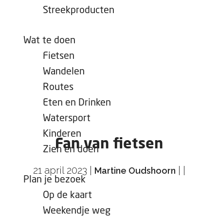
e
Streekproducten
p
a
Wat te doen
g
Fietsen
e
Wandelen
Routes
Eten en Drinken
Watersport
Kinderen
Fan van fietsen
Zien en doen
21 april 2023
|
|
|
Martine Oudshoorn
Plan je bezoek
Op de kaart
Weekendje weg