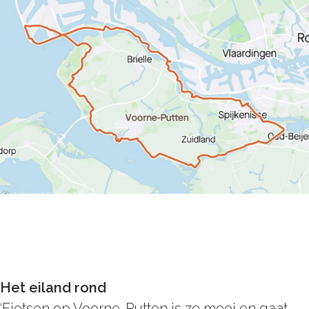
Het eiland rond
‘
Fietsen
op Voorne-Putten is zo mooi en gaat