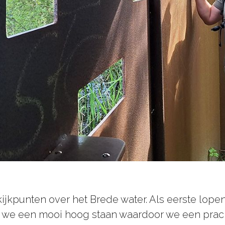
kijkpunten over het Brede water. Als eerste lope
r we een mooi hoog staan waardoor we een prach