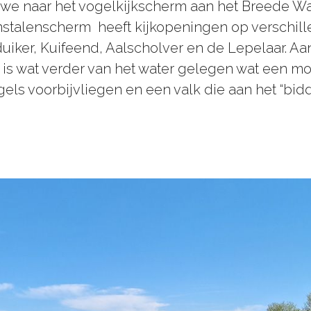
 we naar het vogelkijkscherm aan het Breede Wa
tenstalenscherm heeft kijkopeningen op verschi
duiker, Kuifeend, Aalscholver en de Lepelaar. Aa
 is wat verder van het water gelegen wat een m
gels voorbijvliegen en een valk die aan het “bid