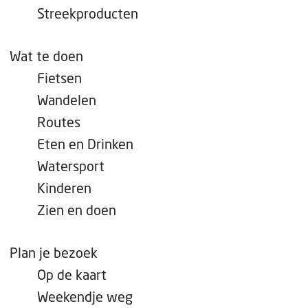
e
Streekproducten
p
a
Wat te doen
g
Fietsen
e
Wandelen
Routes
Eten en Drinken
Watersport
Kinderen
Zien en doen
Plan je bezoek
Op de kaart
Weekendje weg