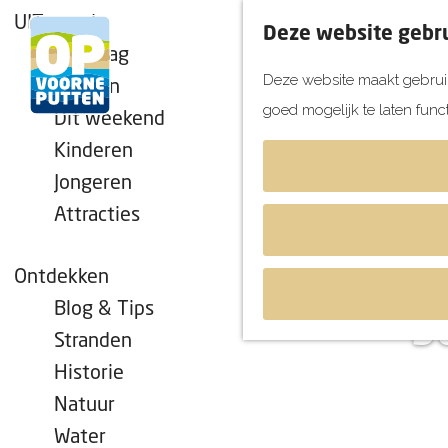
UITagenda
Deze website gebru
Vandaag
Deze website maakt gebruik
Morgen
goed mogelijk te laten func
Dit weekend
G
Kinderen
a
Jongeren
n
Attracties
a
a
r
Ontdekken
d
Blog & Tips
De
e
Stranden
h
Historie
o
Natuur
m
Water