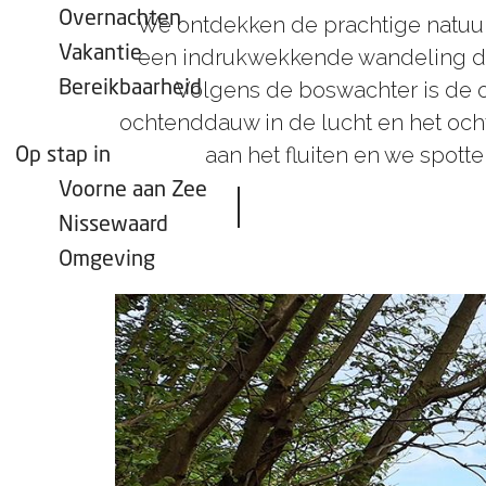
Overnachten
We ontdekken de prachtige natuu
Vakantie
een indrukwekkende wandeling doo
Volgens de boswachter is de o
Bereikbaarheid
ochtenddauw in de lucht en het ocht
aan het fluiten en we spott
Op stap in
Voorne aan Zee
Nissewaard
Omgeving