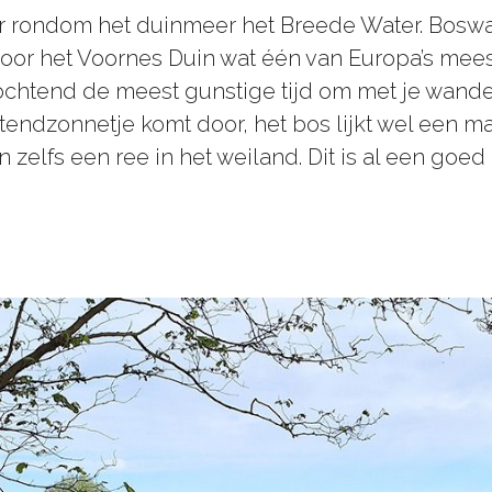
r rondom het duinmeer het Breede Water. Boswa
r het Voornes Duin wat één van Europa’s meest 
chtend de meest gunstige tijd om met je wande
endzonnetje komt door, het bos lijkt wel een ma
en zelfs een ree in het weiland. Dit is al een go