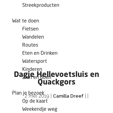
e
Streekproducten
p
a
Wat te doen
g
Fietsen
e
Wandelen
Routes
Eten en Drinken
Watersport
Kinderen
Dagje Hellevoetsluis en
Zien en doen
Quackgors
Plan je bezoek
2 mei 2019
|
|
|
Camilla Dreef
Op de kaart
Weekendje weg