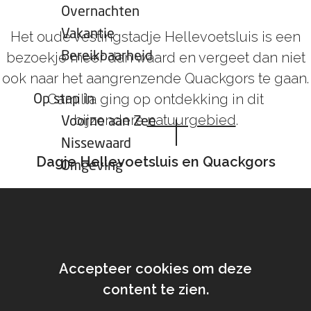
Overnachten
Vakantie
Het oude vestingstadje Hellevoetsluis is een
bezoekje meer dan waard en vergeet dan niet
Bereikbaarheid
ook naar het aangrenzende Quackgors te gaan.
Camilla ging op ontdekking in dit
Op stap in
bijzondere
natuurgebied
.
Voorne aan Zee
Nissewaard
Dagje Hellevoetsluis en Quackgors
Omgeving
Accepteer cookies om deze
content te zien.