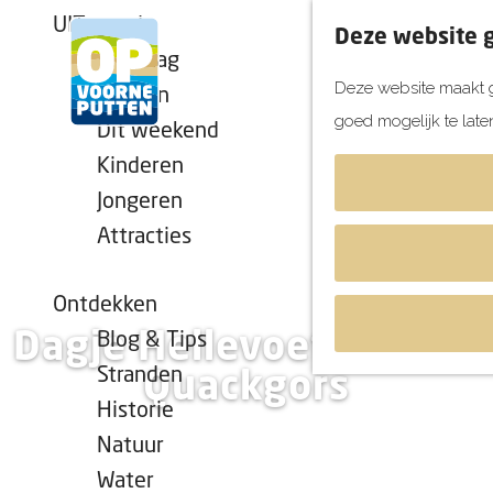
UITagenda
Deze website g
Vandaag
Deze website maakt g
Morgen
goed mogelijk te late
Dit weekend
G
Kinderen
a
Jongeren
n
Attracties
a
a
r
Ontdekken
d
Dagje Hellevoetsluis en
Blog & Tips
e
Stranden
Quackgors
h
Historie
o
Natuur
m
Water