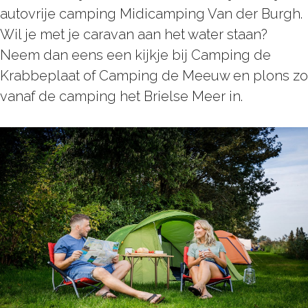
autovrije camping Midicamping Van der Burgh.
Wil je met je caravan aan het water staan?
Neem dan eens een kijkje bij Camping de
Krabbeplaat of Camping de Meeuw en plons zo
vanaf de camping het Brielse Meer in.