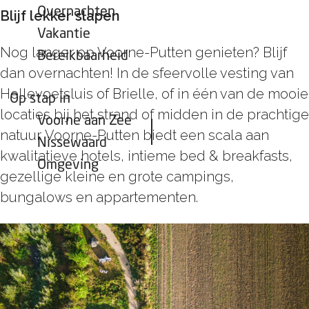
Overnachten
Blijf lekker slapen
Vakantie
Nog langer op Voorne-Putten genieten? Blijf
Bereikbaarheid
dan overnachten! In de sfeervolle vesting van
Hellevoetsluis of Brielle, of in één van de mooie
Op stap in
locaties bij het strand of midden in de prachtige
Voorne aan Zee
natuur. Voorne-Putten biedt een scala aan
Nissewaard
kwalitatieve hotels, intieme bed & breakfasts,
Omgeving
gezellige kleine en grote campings,
bungalows en appartementen.