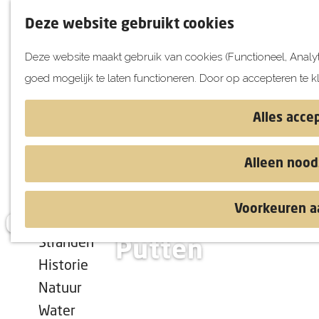
UITagenda
Deze website gebruikt cookies
Vandaag
Deze website maakt gebruik van cookies (Functioneel, Analyt
Morgen
goed mogelijk te laten functioneren. Door op accepteren te k
Dit weekend
G
Kinderen
a
Alles acce
Jongeren
n
Attracties
a
Alleen nood
a
r
Ontdekken
Voorkeuren a
d
Overnachten op Voorne-
Blog & Tips
e
Stranden
Putten
h
Historie
o
Natuur
m
Water