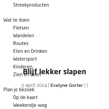
e
Streekproducten
p
a
Wat te doen
g
Fietsen
e
Wandelen
Routes
Eten en Drinken
Watersport
Kinderen
Blijf lekker slapen
Zien en doen
5 april 2024
|
|
|
Evelyne Gorter
Plan je bezoek
Op de kaart
Weekendje weg