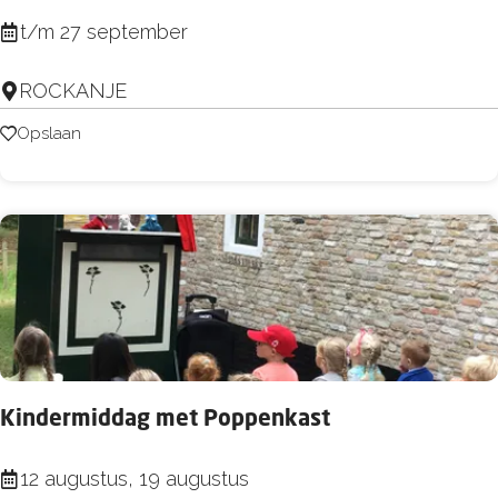
T
t/m 27 september
e
ROCKANJE
n
t
Opslaan
Opslaan
o
o
n
s
t
e
l
l
Kindermiddag met Poppenkast
i
n
K
12 augustus, 19 augustus