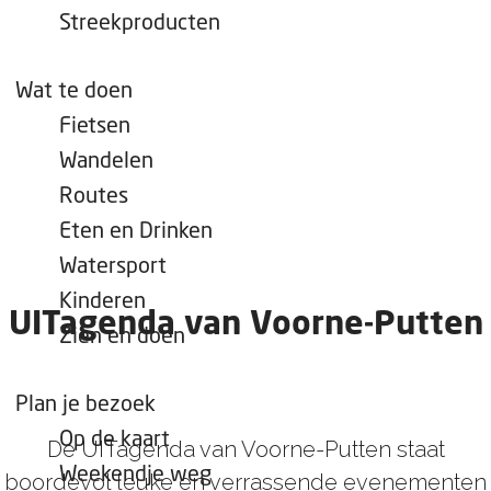
e
Streekproducten
p
a
Wat te doen
g
Fietsen
e
Wandelen
Routes
Eten en Drinken
Watersport
Kinderen
UITagenda van Voorne-Putten
Zien en doen
Plan je bezoek
Op de kaart
De UITagenda van Voorne-Putten staat
Weekendje weg
boordevol leuke en verrassende evenementen