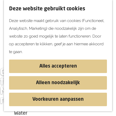
UITagenda
F
K
Z
Deze website gebruikt cookies
Vandaag
a
a
o
M
Deze website maakt gebruik van cookies (Functioneel,
Morgen
v
a
e
e
Analytisch, Marketing) die noodzakelijk zijn om de
Dit weekend
o
r
k
n
G
website zo goed mogelijk te laten functioneren. Door
Kinderen
r
t
e
u
a
op accepteren te klikken, geef je aan hiermee akkoord
i
n
Jongeren
n
te gaan.
e
Attracties
a
t
a
Alles accepteren
e
Gisteren een
r
Ontdekken
n
d
foodtruckfestival,
Blog & Tips
Alleen noodzakelijk
e
Stranden
Morgen naar een
h
Historie
rondleiding?
Voorkeuren aanpassen
o
Natuur
m
Water