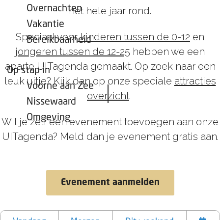
Overnachten
het hele jaar rond.
Vakantie
Speciaal voor
kinderen tussen de 0-12
en
Bereikbaarheid
jongeren tussen de 12-25
hebben we een
aparte UITagenda gemaakt. Op zoek naar een
Op stap in
leuk uitje? Kijk dan op onze speciale
attracties
Voorne aan Zee
overzicht
.
Nissewaard
Omgeving
Wil je zelf een evenement toevoegen aan onze
UITagenda? Meld dan je evenement gratis aan.
Evenement aanmelden
W
W
S
a
a
o