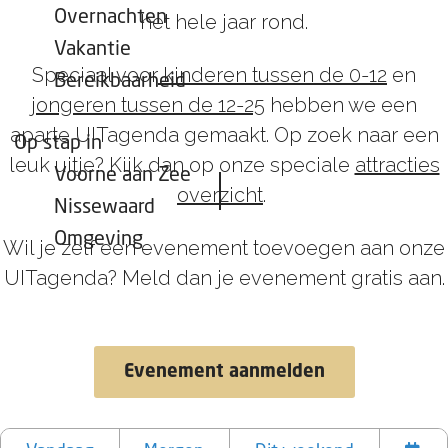
Overnachten
het hele jaar rond.
Vakantie
Speciaal voor
kinderen tussen de 0-12
en
Bereikbaarheid
jongeren tussen de 12-25
hebben we een
aparte UITagenda gemaakt. Op zoek naar een
Op stap in
leuk uitje? Kijk dan op onze speciale
attracties
Voorne aan Zee
overzicht
.
Nissewaard
Omgeving
Wil je zelf een evenement toevoegen aan onze
UITagenda? Meld dan je evenement gratis aan.
Evenement aanmelden
W
W
S
a
a
o