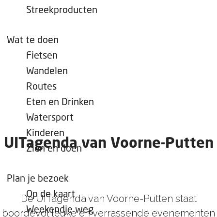
e
Streekproducten
p
a
Wat te doen
g
Fietsen
e
Wandelen
Routes
Eten en Drinken
Watersport
Kinderen
UITagenda van Voorne-Putten
Zien en doen
Plan je bezoek
Op de kaart
De UITagenda van Voorne-Putten staat
Weekendje weg
boordevol leuke en verrassende evenementen