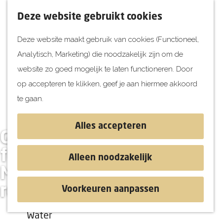
UITagenda
F
K
Z
Deze website gebruikt cookies
Vandaag
a
a
o
M
Deze website maakt gebruik van cookies (Functioneel,
Morgen
v
a
e
e
Analytisch, Marketing) die noodzakelijk zijn om de
Dit weekend
o
r
k
n
G
website zo goed mogelijk te laten functioneren. Door
Kinderen
r
t
e
u
a
op accepteren te klikken, geef je aan hiermee akkoord
i
n
Jongeren
n
te gaan.
e
Attracties
a
t
a
Alles accepteren
e
Gisteren een
r
Ontdekken
n
d
foodtruckfestival,
Blog & Tips
Alleen noodzakelijk
e
Stranden
Morgen naar een
h
Historie
rondleiding?
Voorkeuren aanpassen
o
Natuur
m
Water