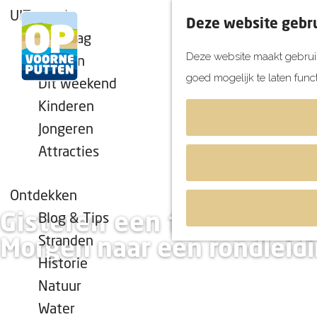
UITagenda
Deze website gebru
Vandaag
Deze website maakt gebruik
Morgen
goed mogelijk te laten func
Dit weekend
G
Kinderen
a
Jongeren
n
Attracties
a
a
r
Ontdekken
d
Gisteren een foodtruckfe
Blog & Tips
e
Stranden
Morgen naar een rondleid
h
Historie
o
Natuur
m
Water