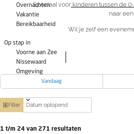
Speciaal voor
kinderen tussen de 0-
Overnachten
naar een
Vakantie
Bereikbaarheid
Wil je zelf een evenem
Op stap in
Voorne aan Zee
Nissewaard
W
W
S
Omgeving
a
a
o
Vandaag
t
n
r
z
n
t
o
e
e
Filter
e
e
e
k
r
r
S
1 t/m 24 van 271 resultaten
j
o