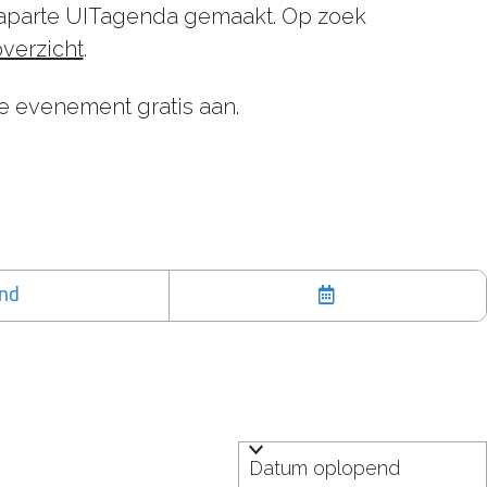
parte UITagenda gemaakt. Op zoek
overzicht
.
e evenement gratis aan.
nd
K
i
e
s
d
a