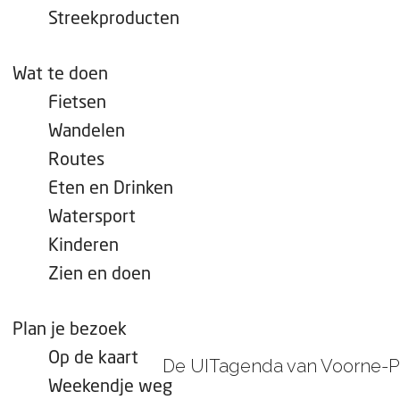
e
Streekproducten
p
a
Wat te doen
g
Fietsen
e
Wandelen
Routes
Eten en Drinken
Watersport
Kinderen
Zien en doen
Plan je bezoek
Op de kaart
De UITagenda van Voorne-Pu
Weekendje weg