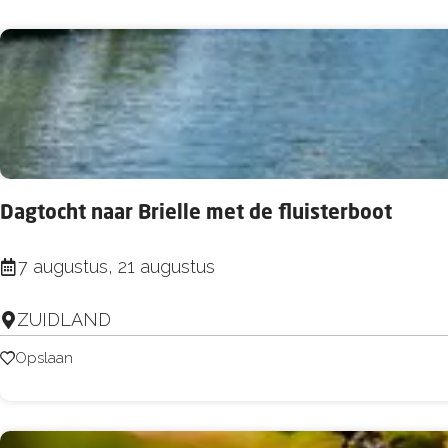
o
e
p
r
:
t
e
e
r
o
p
Dagtocht naar Brielle met de fluisterboot
:
D
7 augustus, 21 augustus
a
ZUIDLAND
g
t
Opslaan
Opslaan
o
c
h