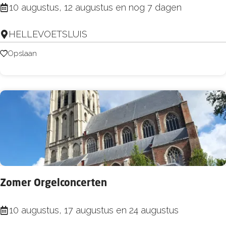
d
T
10 augustus, 12 augustus en nog 7 dagen
g
o
e
HELLEVOETSLUIS
e
r
Opslaan
Opslaan
i
s
t
e
n
t
r
e
Zomer Orgelconcerten
i
n
Z
10 augustus, 17 augustus en 24 augustus
t
o