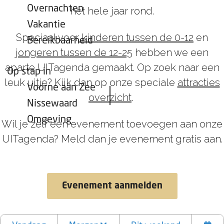
Overnachten
het hele jaar rond.
Vakantie
Speciaal voor
kinderen tussen de 0-12
en
Bereikbaarheid
jongeren tussen de 12-25
hebben we een
aparte UITagenda gemaakt. Op zoek naar een
Op stap in
leuk uitje? Kijk dan op onze speciale
attracties
Voorne aan Zee
overzicht
.
Nissewaard
Omgeving
Wil je zelf een evenement toevoegen aan onze
UITagenda? Meld dan je evenement gratis aan.
Evenement aanmelden
W
W
S
a
a
o