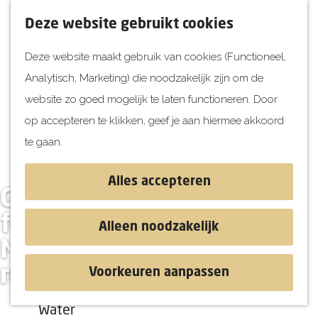
UITagenda
F
K
Z
Deze website gebruikt cookies
Vandaag
a
a
o
M
Deze website maakt gebruik van cookies (Functioneel,
Morgen
v
a
e
e
Analytisch, Marketing) die noodzakelijk zijn om de
Dit weekend
o
r
k
n
G
website zo goed mogelijk te laten functioneren. Door
Kinderen
r
t
e
u
a
op accepteren te klikken, geef je aan hiermee akkoord
i
n
Jongeren
n
te gaan.
e
Attracties
a
t
a
Alles accepteren
e
Gisteren een
r
Ontdekken
n
d
foodtruckfestival,
Blog & Tips
Alleen noodzakelijk
e
Stranden
Morgen naar een
h
Historie
rondleiding?
Voorkeuren aanpassen
o
Natuur
m
Water