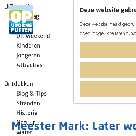
UITagenda
Deze website gebru
Vandaag
Deze website maakt gebruik
Morgen
goed mogelijk te laten func
Dit weekend
G
Kinderen
a
Jongeren
n
Attracties
a
a
r
Ontdekken
d
Blog & Tips
e
Stranden
h
Historie
o
Natuur
Meester Mark: Later wo
m
Water