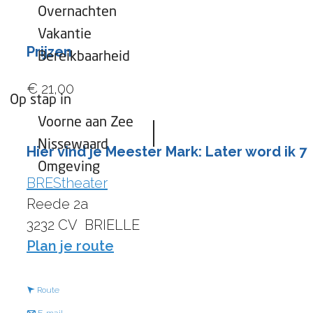
Overnachten
Vakantie
Prijzen
Bereikbaarheid
€ 21,00
Op stap in
Voorne aan Zee
Nissewaard
Hier vind je Meester Mark: Later word ik 7
Omgeving
BREStheater
Reede 2a
3232 CV
BRIELLE
n
Plan je route
a
a
n
Route
r
a
n