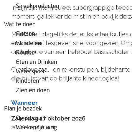
e
Streekproducten
In zijn splinternieuwe, supergrappige tweed
p
moment, ga lekker de mist in en bekijk de z
a
Wat te doen
g
Mark deelt dagelijks de leukste taalfoutjes 
Fietsen
e
en hield het lesgeven snel voor gezien. Omd
Wandelen
onderbouw van een heleboel basisscholen.
Routes
Eten en Drinken
Creatieve taal- en rekenstuipen, bijdehante
Watersport
die bruist van de briljante kinderlogica!
Kinderen
Zien en doen
Wanneer
Plan je bezoek
Zaterdag 17 oktober 2026
Op de kaart
20.30 - 23.00 uur
Weekendje weg