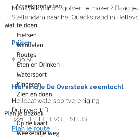
e
Streekproducten
Maak je klaar om golven te maken? Daag je
p
Stellendam naar het Quackstrand in Hellevo
a
Wat te doen
g
Fietsen
e
Prijzen
Wandelen
Routes
€ 38,50
Eten en Drinken
Watersport
Kinderen
Hier vind je De Oversteek zwemtocht
Zien en doen
Hellecat watersportvereniging
Duinweg 11B
Plan je bezoek
3221LB
HELLEVOETSLUIS
Op de kaart
n
Plan je route
Weekendje weg
a