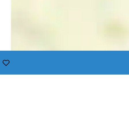
Opslaan
Leaflet
|
© OpenStreetMap contributors, Tiles style by Humanitarian OpenStreetMap Team hosted by Op