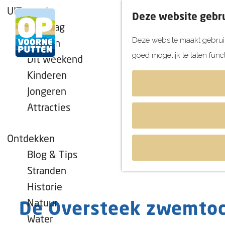
UITagenda
Deze website gebru
Vandaag
Deze website maakt gebruik
Morgen
goed mogelijk te laten func
Dit weekend
G
Kinderen
a
Jongeren
n
Attracties
a
a
r
Ontdekken
d
Blog & Tips
e
Stranden
h
Historie
o
Natuur
De Oversteek zwemto
m
Water