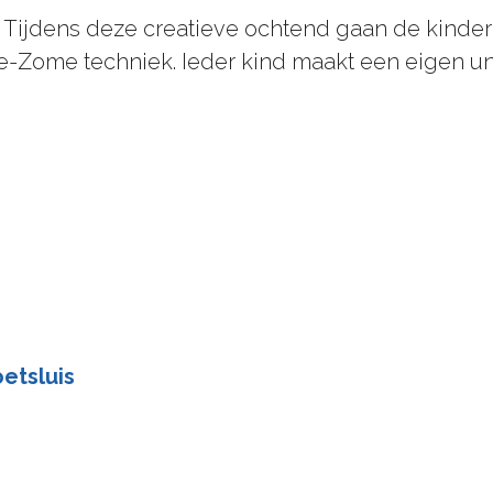
ijdens deze creatieve ochtend gaan de kinderen
e-Zome techniek. Ieder kind maakt een eigen u
oetsluis