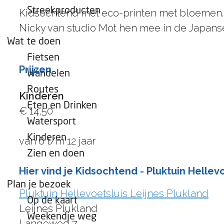
e
Streekproducten
Kidsochtend met eco-printen met bloemen. T
p
Nicky van studio Mot hen mee in de Japans
a
Wat te doen
g
Fietsen
e
Prijzen
Wandelen
Routes
Kinderen
Eten en Drinken
€ 14,50
Watersport
Kinderen
van 6 t/m 12 jaar
Zien en doen
Hier vind je Kidsochtend - Pluktuin Hellev
Plan je bezoek
Pluktuin Hellevoetsluis Leijnes Plukland
Op de kaart
Leijnes Plukland
Weekendje weg
Langeweg 7