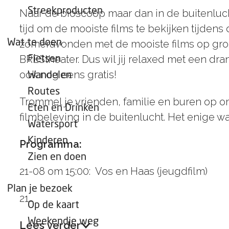
e
Streekproducten
Naar de bioscoop maar dan in de buitenlucht
p
tijd om de mooiste films te bekijken tijden
a
Wat te doen
zomeravonden met de mooiste films op groot
g
BREStheater. Dus wil jij relaxed met een d
Fietsen
e
ook nog eens gratis!
Wandelen
Routes
Trommel je vrienden, familie en buren op om 
Eten en Drinken
filmbeleving in de buitenlucht. Het enige wat 
Watersport
Kinderen
Programma:
Zien en doen
21-08 om 15:00: Vos en Haas (jeugdfilm)
Plan je bezoek
21…
Op de kaart
Weekendje weg
Lees verder