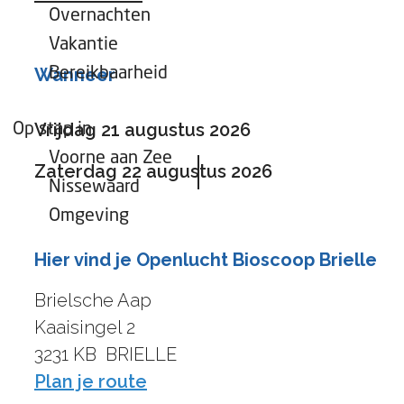
Overnachten
Vakantie
Wanneer
Bereikbaarheid
Vrijdag 21 augustus 2026
Op stap in
Voorne aan Zee
Zaterdag 22 augustus 2026
Nissewaard
Omgeving
Hier vind je Openlucht Bioscoop Brielle
Brielsche Aap
Kaaisingel 2
3231 KB
BRIELLE
n
Plan je route