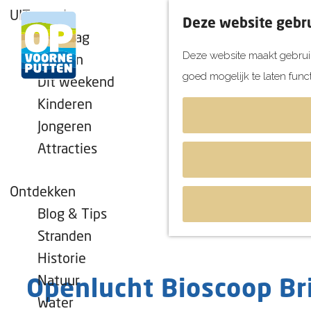
UITagenda
Deze website gebru
Vandaag
Deze website maakt gebruik
Morgen
goed mogelijk te laten func
Dit weekend
G
Kinderen
a
Jongeren
n
Attracties
a
a
r
Ontdekken
d
Blog & Tips
e
Stranden
h
Historie
o
Natuur
Openlucht Bioscoop Bri
m
Water