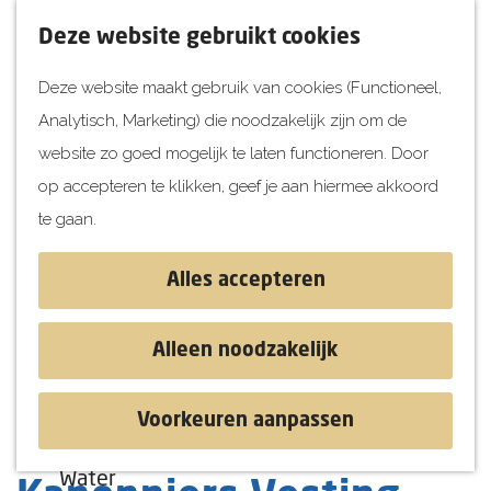
UITagenda
F
K
Z
Deze website gebruikt cookies
Vandaag
a
a
o
M
Deze website maakt gebruik van cookies (Functioneel,
Morgen
v
a
e
e
Analytisch, Marketing) die noodzakelijk zijn om de
Dit weekend
o
r
k
n
G
website zo goed mogelijk te laten functioneren. Door
Kinderen
r
t
e
u
a
op accepteren te klikken, geef je aan hiermee akkoord
i
n
Jongeren
n
te gaan.
e
Attracties
a
t
a
Alles accepteren
e
r
Ontdekken
n
d
Blog & Tips
Alleen noodzakelijk
e
Stranden
h
Historie
Voorkeuren aanpassen
o
Natuur
Demonstratie
m
Water