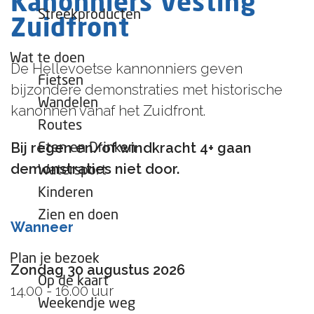
Kanonniers Vesting
e
Streekproducten
Zuidfront
p
a
Wat te doen
De Hellevoetse kannonniers geven
g
Fietsen
bijzondere demonstraties met historische
e
Wandelen
kanonnen vanaf het Zuidfront.
Routes
Bij regen en/of windkracht 4+ gaan
Eten en Drinken
demonstraties niet door.
Watersport
Kinderen
Zien en doen
Wanneer
Plan je bezoek
Zondag 30 augustus 2026
Op de kaart
14.00 - 16.00 uur
Weekendje weg