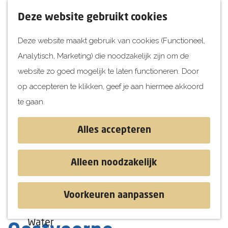
UITagenda
F
K
Z
Deze website gebruikt cookies
Vandaag
a
a
o
M
Deze website maakt gebruik van cookies (Functioneel,
Morgen
v
a
e
e
Analytisch, Marketing) die noodzakelijk zijn om de
Dit weekend
o
r
k
n
G
website zo goed mogelijk te laten functioneren. Door
Kinderen
r
t
e
u
a
op accepteren te klikken, geef je aan hiermee akkoord
i
n
Jongeren
n
te gaan.
e
Attracties
a
t
a
Alles accepteren
e
r
Ontdekken
n
d
Blog & Tips
Alleen noodzakelijk
e
Stranden
h
Historie
Voorkeuren aanpassen
o
Natuur
De Halve van
m
Water