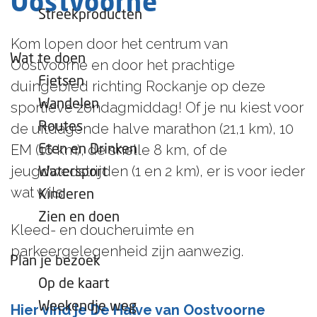
Oostvoorne
e
Streekproducten
p
Kom lopen door het centrum van
a
Wat te doen
Oostvoorne en door het prachtige
g
Fietsen
duingebied richting Rockanje op deze
e
Wandelen
sportieve zondagmiddag! Of je nu kiest voor
Routes
de uitdagende halve marathon (21,1 km), 10
EM (16 km), de snelle 8 km, of de
Eten en Drinken
jeugdwedstrijden (1 en 2 km), er is voor ieder
Watersport
wat wils.
Kinderen
Zien en doen
Kleed- en doucheruimte en
parkeergelegenheid zijn aanwezig.
Plan je bezoek
Op de kaart
Weekendje weg
Hier vind je De Halve van Oostvoorne