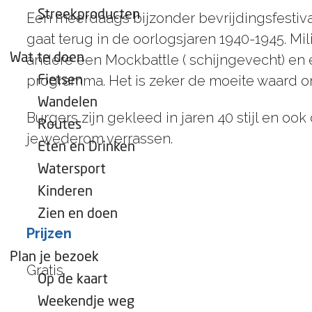
e
Streekproducten
Een meerdaags bijzonder bevrijdingsfestival 
p
gaat terug in de oorlogsjaren 1940-1945. 
a
Wat te doen
andere een Mockbattle ( schijngevecht) en
g
programma. Het is zeker de moeite waard o
Fietsen
e
Wandelen
Burgers zijn gekleed in jaren 40 stijl en oo
Routes
je wederom verrassen.
Eten en Drinken
Watersport
Kinderen
Zien en doen
Prijzen
Plan je bezoek
Gratis
Op de kaart
Weekendje weg