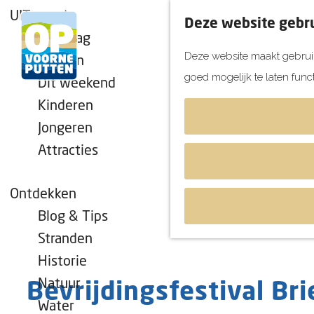
UITagenda
Deze website gebru
Vandaag
Deze website maakt gebruik
Morgen
goed mogelijk te laten func
Dit weekend
G
Kinderen
a
Jongeren
n
Attracties
a
a
r
Ontdekken
d
Blog & Tips
e
Stranden
h
Historie
o
Natuur
Bevrijdingsfestival Bri
m
Water