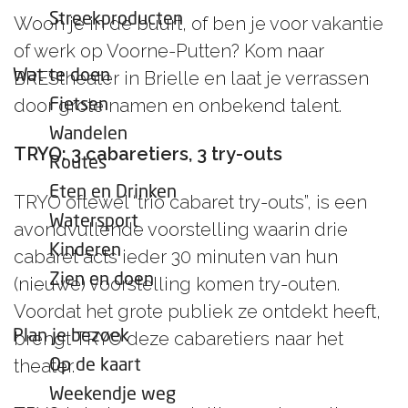
e
Streekproducten
Woon je in de buurt, of ben je voor vakantie
p
of werk op Voorne-Putten? Kom naar
a
Wat te doen
BREStheater in Brielle en laat je verrassen
g
door grote namen en onbekend talent.
Fietsen
e
Wandelen
TRYO: 3 cabaretiers, 3 try-outs
Routes
Eten en Drinken
TRYO oftewel “trio cabaret try-outs”, is een
Watersport
avondvullende voorstelling waarin drie
Kinderen
cabaret acts ieder 30 minuten van hun
Zien en doen
(nieuwe) voorstelling komen try-outen.
Voordat het grote publiek ze ontdekt heeft,
Plan je bezoek
brengt TRYO deze cabaretiers naar het
theater.
Op de kaart
Weekendje weg