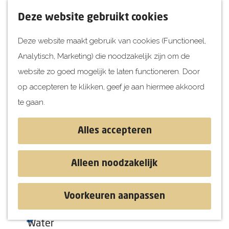
UITagenda
F
K
Z
Deze website gebruikt cookies
Vandaag
a
a
o
M
Deze website maakt gebruik van cookies (Functioneel,
Morgen
v
a
e
e
Analytisch, Marketing) die noodzakelijk zijn om de
Dit weekend
o
r
k
n
G
website zo goed mogelijk te laten functioneren. Door
Kinderen
r
t
e
u
a
op accepteren te klikken, geef je aan hiermee akkoord
i
n
Jongeren
n
te gaan.
e
Attracties
a
t
a
Alles accepteren
e
r
Ontdekken
n
d
Blog & Tips
Alleen noodzakelijk
e
Stranden
h
Historie
Voorkeuren aanpassen
o
Natuur
Tryo
m
Water