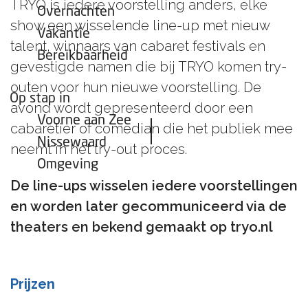
TRYO is iedere voorstelling anders, elke
Overnachten
show een wisselende line-up met nieuw
Vakantie
talent, winnaars van cabaret festivals en
Bereikbaarheid
gevestigde namen die bij TRYO komen try-
outen voor hun nieuwe voorstelling. De
Op stap in
avond wordt gepresenteerd door een
Voorne aan Zee
cabaretier of comedian die het publiek mee
Nissewaard
neemt in het try-out proces.
Omgeving
De line-ups wisselen iedere voorstellingen
en worden later gecommuniceerd via de
theaters en bekend gemaakt op tryo.nl
Prijzen