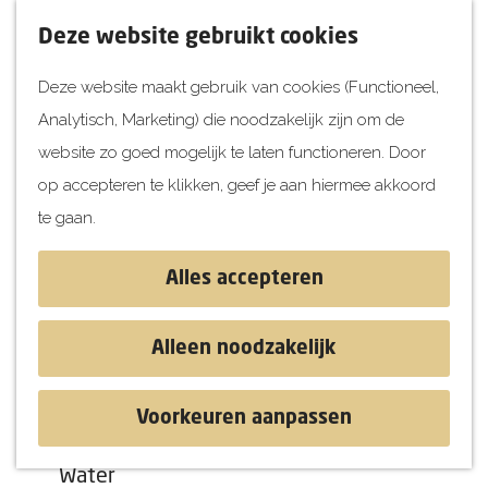
UITagenda
F
K
Z
Deze website gebruikt cookies
Vandaag
a
a
o
M
Deze website maakt gebruik van cookies (Functioneel,
Morgen
v
a
e
e
Analytisch, Marketing) die noodzakelijk zijn om de
Dit weekend
o
r
k
n
G
website zo goed mogelijk te laten functioneren. Door
Kinderen
r
t
e
u
a
op accepteren te klikken, geef je aan hiermee akkoord
i
n
Jongeren
n
te gaan.
e
Attracties
a
t
a
Alles accepteren
e
r
Ontdekken
n
d
Blog & Tips
Alleen noodzakelijk
e
Stranden
h
Historie
Voorkeuren aanpassen
o
Natuur
Tina Turner tribute
m
Water