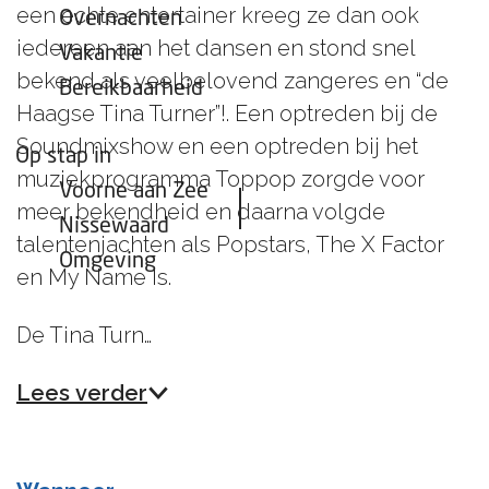
een echte entertainer kreeg ze dan ook
Overnachten
iedereen aan het dansen en stond snel
Vakantie
bekend als veelbelovend zangeres en “de
Bereikbaarheid
Haagse Tina Turner”!. Een optreden bij de
Soundmixshow en een optreden bij het
Op stap in
muziekprogramma Toppop zorgde voor
Voorne aan Zee
meer bekendheid en daarna volgde
Nissewaard
talentenjachten als Popstars, The X Factor
Omgeving
en My Name Is.
De Tina Turn…
Lees verder