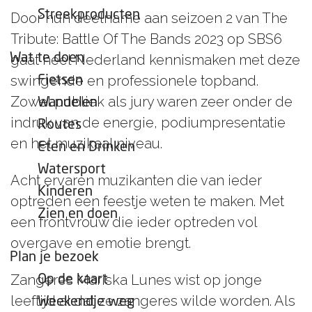
e
Streekproducten
Door hun deelname aan seizoen 2 van The
p
Tribute: Battle Of The Bands 2023 op SBS6
a
Wat te doen
gaat heel Nederland kennismaken met deze
g
swingende en professionele topband.
Fietsen
e
Zowel publiek als jury waren zeer onder de
Wandelen
indruk van de energie, podiumpresentatie
Routes
en het muzikaal niveau.
Eten en Drinken
Watersport
Acht ervaren muzikanten die van ieder
Kinderen
optreden een feestje weten te maken. Met
Zien en doen
een frontvrouw die ieder optreden vol
overgave en emotie brengt.
Plan je bezoek
Zangeres Mariska Lunes wist op jonge
Op de kaart
leeftijd al dat ze zangeres wilde worden. Als
Weekendje weg