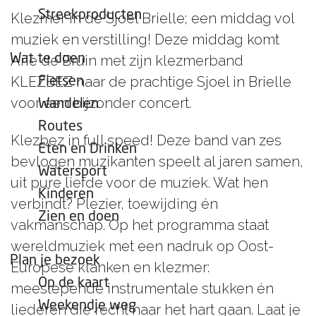
e
Streekproducten
Klezmer in de Sjoel Brielle; een middag vol
p
muziek en verstilling! Deze middag komt
a
Wat te doen
Arie de Bruin met zijn klezmerband
g
KLEZBEZ naar de prachtige Sjoel in Brielle
Fietsen
e
voor een bijzonder concert.
Wandelen
Routes
Klezbez in full speed! Deze band van zes
Eten en Drinken
bevlogen muzikanten speelt al jaren samen,
Watersport
uit pure liefde voor de muziek. Wat hen
Kinderen
verbindt? Plezier, toewijding én
Zien en doen
vakmanschap. Op het programma staat
wereldmuziek met een nadruk op Oost-
Plan je bezoek
Europese klanken en klezmer:
Op de kaart
meeslepende instrumentale stukken én
Weekendje weg
liederen die recht naar het hart gaan. Laat je