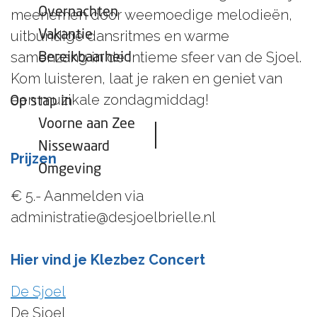
Overnachten
meenemen door weemoedige melodieën,
uitbundige dansritmes en warme
Vakantie
samenzang in de intieme sfeer van de Sjoel.
Bereikbaarheid
Kom luisteren, laat je raken en geniet van
een muzikale zondagmiddag!
Op stap in
Voorne aan Zee
Nissewaard
Prijzen
Omgeving
€ 5.- Aanmelden via
administratie@desjoelbrielle.nl
Hier vind je Klezbez Concert
De Sjoel
De Sjoel