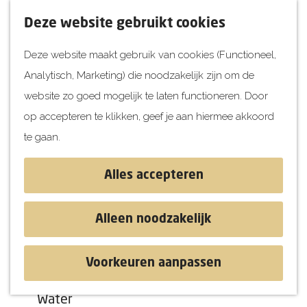
UITagenda
F
K
Z
Deze website gebruikt cookies
Vandaag
a
a
o
M
Deze website maakt gebruik van cookies (Functioneel,
Morgen
v
a
e
e
Analytisch, Marketing) die noodzakelijk zijn om de
Dit weekend
o
r
k
n
G
website zo goed mogelijk te laten functioneren. Door
Kinderen
r
t
e
u
a
op accepteren te klikken, geef je aan hiermee akkoord
i
n
Jongeren
n
te gaan.
e
Attracties
a
t
a
Alles accepteren
e
r
Ontdekken
n
d
Blog & Tips
Alleen noodzakelijk
e
Stranden
h
Historie
Voorkeuren aanpassen
o
Natuur
Klezbez Concert
m
Water