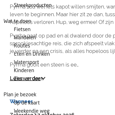
e
Streekproducten
Pyrrha zou wel iets kapot willen smijten, war
p
leven te beginnen. Maar hier zit ze dan, tu
a
Wat te doen
hopeloos verloren. Hup, weg ermee! Of zij
g
Fietsen
e
Pyrrha gaat op pad en al dwalend door de 
Wandelen
sprookjesachtige reis, die zich afspeelt vl
Routes
je verder na een crisis, als alles hopeloos 
Eten en Drinken
Watersport
Pyrrha gooit een steen
is ee…
Kinderen
Lees verder
Zien en doen
Plan je bezoek
Wanneer
Op de kaart
Weekendje weg