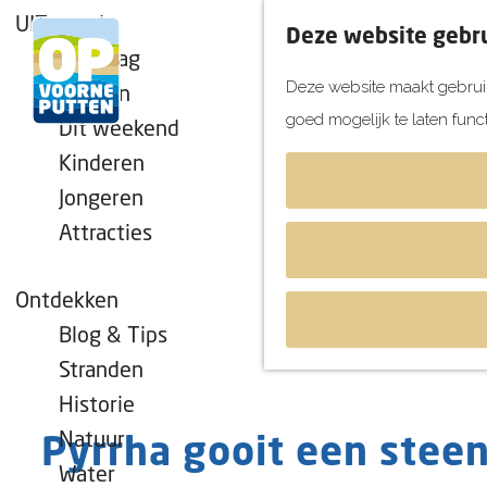
UITagenda
Deze website gebru
Vandaag
Deze website maakt gebruik
Morgen
goed mogelijk te laten func
Dit weekend
G
Kinderen
a
Jongeren
n
Attracties
a
a
r
Ontdekken
d
Blog & Tips
e
Stranden
h
Historie
o
Natuur
Pyrrha gooit een stee
m
Water