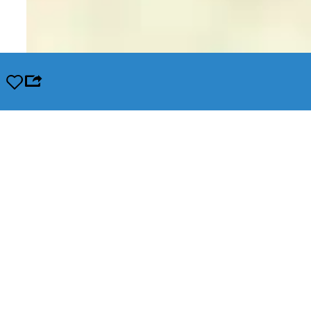
Opslaan
Leaflet
|
© OpenStreetMap contributors, Tiles style by Humanitarian OpenStreetMap Team hosted by Op