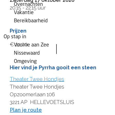
Zaterdag 17 oktober 2026
Overnachten
20.15 - 22.15 uur
Vakantie
Bereikbaarheid
Prijzen
Op stap in
€ 22,00
Voorne aan Zee
Nissewaard
Omgeving
Hier vind je Pyrrha gooit een steen
Theater Twee Hondjes
Theater Twee Hondjes
Opzoomerlaan 106
3221 AP
HELLEVOETSLUIS
n
Plan je route