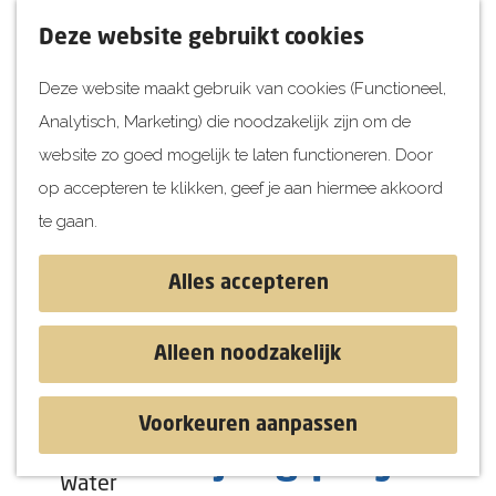
UITagenda
F
K
Z
Deze website gebruikt cookies
Vandaag
a
a
o
M
Deze website maakt gebruik van cookies (Functioneel,
Morgen
v
a
e
e
Analytisch, Marketing) die noodzakelijk zijn om de
Dit weekend
o
r
k
n
G
website zo goed mogelijk te laten functioneren. Door
Kinderen
r
t
e
u
a
op accepteren te klikken, geef je aan hiermee akkoord
i
n
Jongeren
n
te gaan.
e
Attracties
a
t
a
Alles accepteren
e
r
Ontdekken
n
d
Blog & Tips
Alleen noodzakelijk
e
Stranden
h
Historie
Voorkeuren aanpassen
o
Natuur
Remco Vrijdag | Try-out
m
Water