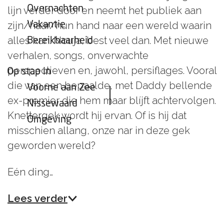
Overnachten
lijn verder door en neemt het publiek aan
zijn/haar/hun hand naar een wereld waarin
Vakantie
alles kan. Nouja, best veel dan. Met nieuwe
Bereikbaarheid
verhalen, songs, onverwachte
perspectieven en, jawohl, persiflages. Vooral
Op stap in
die van een bepaalde, met
Daddy
bellende
Voorne aan Zee
ex-premier die hem maar blíjft achtervolgen.
Nissewaard
Knettergek wordt hij ervan. Of is hij dat
Omgeving
misschien allang, onze nar in deze gek
geworden wereld?
Eén ding…
Lees verder