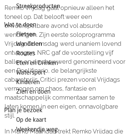
e
Streekproducten
Remko Vrijdag gaat opnieuw alleen het
p
toneel op. Dat belooft weer een
a
Wat te doen
onvoorspelbare avond vol absurde
g
wendingen. Zijn eerste soloprogramma
Fietsen
e
Vrijdag, Doemsdag
werd unaniem lovend
Wandelen
ontvangen. NRC gaf de voorstelling vijf
Routes
ballen en de show werd genomineerd voor
Eten en Drinken
een Poelifinario, de belangrijkste
Watersport
cabaretprijs. Critici prezen vooral Vrijdags
Kinderen
vermogen om chaos, fantasie en
Zien en doen
maatschappelijk commentaar samen te
laten komen in een eigen, onnavolgbare
Plan je bezoek
stijl.
Op de kaart
Weekendje weg
In
Marko Maandag
trekt Remko Vrijdag die