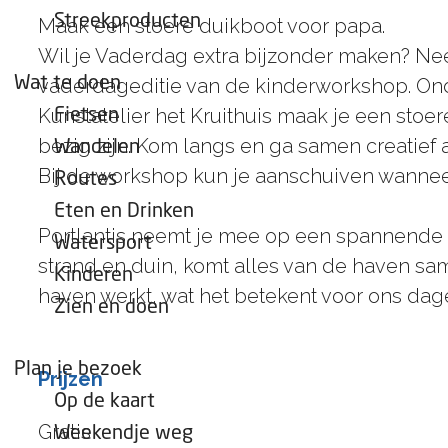
e
Streekproducten
Maak een stoere duikboot voor papa.
p
Wil je Vaderdag extra bijzonder maken? Nee
a
Wat te doen
vaderdageditie van de kinderworkshop. On
g
Kunstatelier het Kruithuis maak je een stoe
Fietsen
e
bezig zijn. Kom langs en ga samen creatief 
Wandelen
Bij de workshop kun je aanschuiven wanneer 
Routes
Eten en Drinken
Portlantis neemt je mee op een spannende 
Watersport
strand en duin, komt alles van de haven sa
Kinderen
haven werkt, wat het betekent voor ons dage
Zien en doen
Plan je bezoek
Prijzen
Op de kaart
Gratis
Weekendje weg