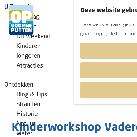
UITagenda
Deze website gebru
Vandaag
Deze website maakt gebruik
Morgen
goed mogelijk te laten func
Dit weekend
G
Kinderen
a
Jongeren
n
Attracties
a
a
r
Ontdekken
d
Blog & Tips
e
Stranden
h
Historie
o
Natuur
Kinderworkshop Vaderd
m
Water