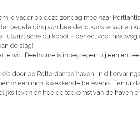
m je vader op deze zondag mee naar Portlantis 
der begeleiding van beeldend kunstenaar en k
re, futuristische duikboot – perfect voor nieuw
aan de slag!
je wilt. Deelname is inbegrepen bij een entreet
reis door de Rotterdamse haven! In dit ervarin
men in één indrukwekkende belevenis. Een uitda
lijks leven en hoe de toekomst van de haven eru